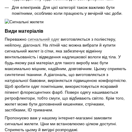
Для електриків. Для цієї категорії також важливо бути
помітними, особливо коли працюють у вечірній час доби.
Види матеріалів
Переважно
сигнальний одяг
виготовляється з поліестеру,
нейлону, діагоналі. На літній час можна вибрати й купити
сигнальний жилет із сітки, яка забезпечує відмінну
вентильованість і відведення надлишкової вологи від тіла. У
будь-якому разі матеріал для такого виробу має бути
максимально міцним, надійним, довговічним. Цьому сприяють
синтетичні тканини. А діагональ, що виготовляється з
натуральної бавовни, вирізняється підвищеною комфортністю.
Щоб зробити одяг помітнішим, використовується яскравий
пігмент флоресцентних фарб. Поверх одягу нашиваються
ретрофлектори, тобто смуги, що відбивають світло. Крім того,
жилет може бути доповнений кишенями, стрічками,
застібками, ID тримачем.
Пропонуємо вам у нашому інтернет-магазині замовити
сигнальні жилети. Ціни ми встановлюємо цілком доступні.
Сприяють цьому й вигідні розпродажі.