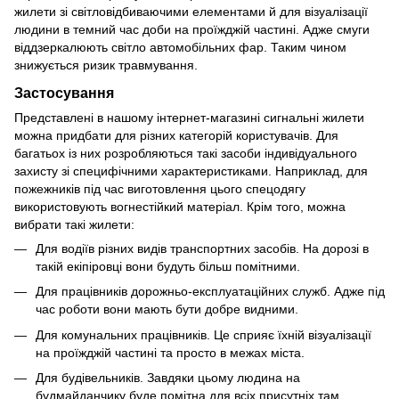
жилети зі світловідбиваючими елементами й для візуалізації
людини в темний час доби на проїжджій частині. Адже смуги
віддзеркалюють світло автомобільних фар. Таким чином
знижується ризик травмування.
Застосування
Представлені в нашому інтернет-магазині сигнальні жилети
можна придбати для різних категорій користувачів. Для
багатьох із них розробляються такі засоби індивідуального
захисту зі специфічними характеристиками. Наприклад, для
пожежників під час виготовлення цього спецодягу
використовують вогнестійкий матеріал. Крім того, можна
вибрати такі жилети:
Для водіїв різних видів транспортних засобів. На дорозі в
такій екіпіровці вони будуть більш помітними.
Для працівників дорожньо-експлуатаційних служб. Адже під
час роботи вони мають бути добре видними.
Для комунальних працівників. Це сприяє їхній візуалізації
на проїжджій частині та просто в межах міста.
Для будівельників. Завдяки цьому людина на
будмайданчику буде помітна для всіх присутніх там.