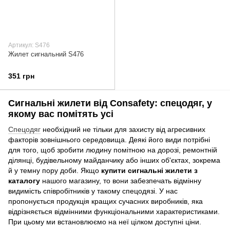
Артикул: S476
Жилет сигнальний S476
351 грн
Сигнальні жилети від Consafety: спецодяг, у
якому вас помітять усі
Спецодяг
необхідний не тільки для захисту від агресивних
факторів зовнішнього середовища. Деякі його види потрібні
для того, щоб зробити людину помітною на дорозі, ремонтній
ділянці, будівельному майданчику або інших об'єктах, зокрема
й у темну пору доби. Якщо
купити сигнальні жилети з
каталогу
нашого магазину, то вони забезпечать відмінну
видимість співробітників у такому спецодязі. У нас
пропонується продукція кращих сучасних виробників, яка
відрізняється відмінними функціональними характеристиками.
При цьому ми встановлюємо на неї цілком доступні ціни.