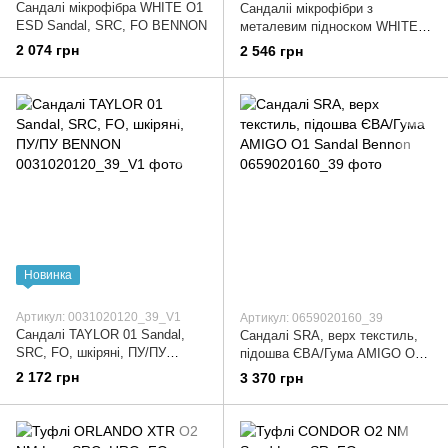
Сандалі мікрофібра WHITE O1
Сандаліі мікрофібри з
ESD Sandal, SRC, FO BENNON
металевим підноском WHITE
S1 ESD Sandal SRC FO
2 074 грн
2 546 грн
BENNON
Новинка
Артикул: 0031020120_39_V1
Артикул: 0659020160_39
Сандалі TAYLOR 01 Sandal,
Сандалі SRA, верх текстиль,
SRC, FO, шкіряні, ПУ/ПУ
підошва ЄВА/Гума AMIGO O1
BENNON
Sandal Bennon
2 172 грн
3 370 грн