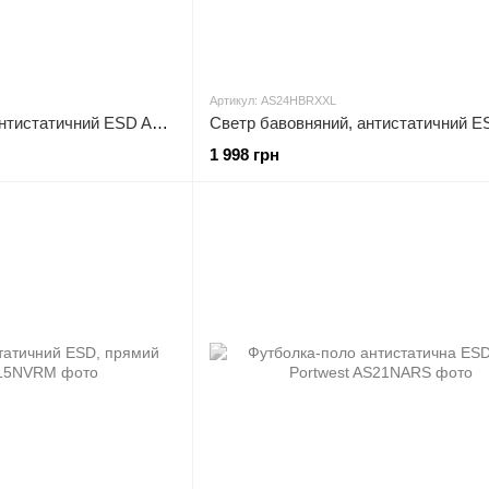
Артикул: AS24HBRXXL
Светр на блискавці, антистатичний ESD AS25 Portwest
1 998 грн