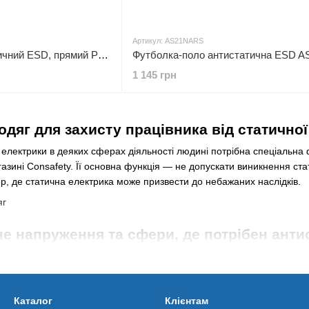
Артикул: AS21NARS
Халат AS15 антистатичний ESD, прямий Portwest
1 145 грн
дяг для захисту працівника від статичної
ої електрики в деяких сферах діяльності людині потрібна спеціаль
азині Consafety. Її основна функція — не допускати виникнення ста
р, де статична електрика може призвести до небажаних наслідків.
не напруження та сфери, де потрібен ант
икликати різні неприємні наслідки, тому може бути небезпечною дл
ємностей, як:
Каталог
Клієнтам