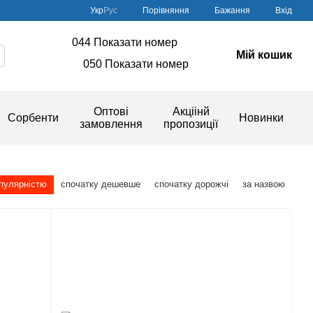
Порівняння
Укр
Рус
Бажання
Вхід
044 Показати номер
Мій кошик
050 Показати номер
Оптові
Акціінй
Сорбенти
Новинки
замовлення
пропозиції
опулярністю
спочатку дешевше
спочатку дорожчі
за назвою