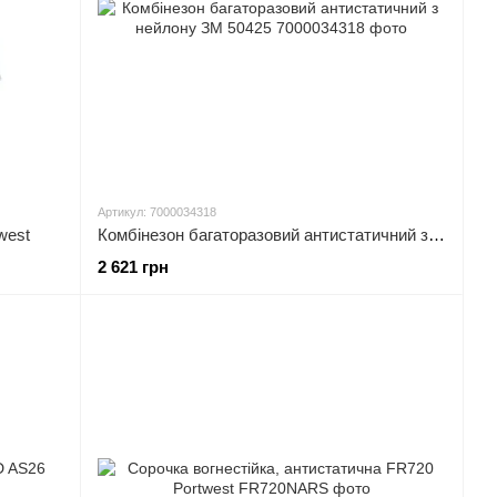
Артикул: 7000034318
west
Комбінезон багаторазовий антистатичний з нейлону ЗМ 50425
2 621 грн