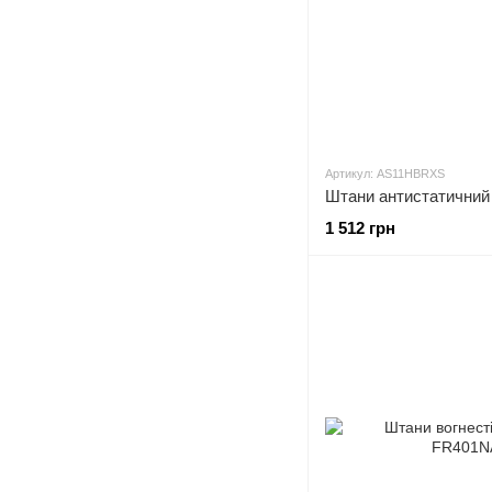
Артикул: AS11HBRXS
Штани антистатичний
1 512 грн