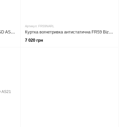
Артикул: FR59NARL
Светр бавовняний, антистатичний ESD AS24 Portwest
Куртка вогнетривка антистатична FR59 Bizflame Portwest
7 020 грн