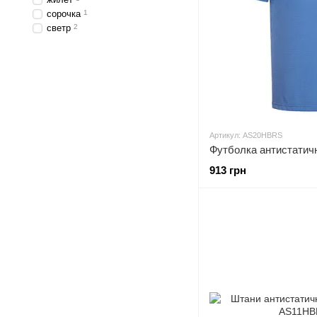
сорочка
1
светр
2
Артикул: AS20HBRS
Футболка антистатич
913 грн