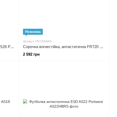
Новинка
Артикул: FR720NARS
Куртка флісова, антистатична ESD AS26 Portwest
Сорочка вогнестійка, антистатична FR720 Portwest
2 592 грн