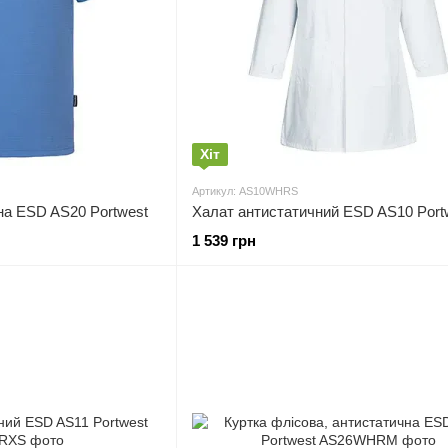
Хіт
Артикул: AS10WHRS
на ESD AS20 Portwest
Халат антистатичний ESD AS10 Port
1 539 грн