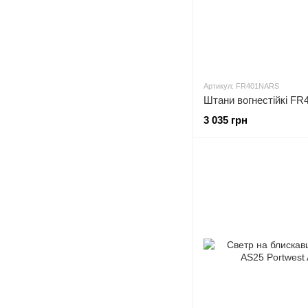
Артикул: FR401NARS
Штани вогнестійкі FR
3 035 грн