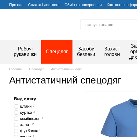
Перейти до основного контенту
Про нас
Сплата і доставка
Обмін та повернення
Контактна інфор
За
Робочі
Засоби
Захист
Спецодяг
ор
рукавички
безпеки
голови
ди
Головна
Спецодяг
Антистатичний одяг
Антистатичний спецодяг
Вид одягу
штани
2
куртка
3
комбінезон
1
халат
2
футболка
3
жилет
1