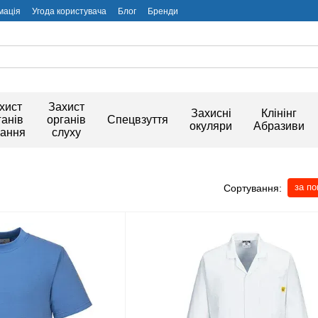
мація
Угода користувача
Блог
Бренди
хист
Захист
Захисні
Клінінг
ганів
органів
Спецвзуття
окуляри
Абразиви
хання
слуху
за п
Сортування: