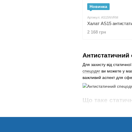
Новинка
Артикул: AS15NVRM
2 168 грн
Антистатичний о
Для захисту від статичн
спецодяг
ви можете у маг
важливий аспект для сфе
Що таке статич
Статична напруга може в
призвести до таких непри
подразнення шкіри;