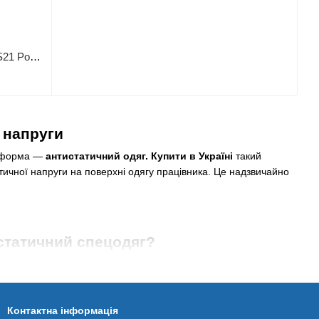
Футболка-поло антистатична ESD AS21 Portwest
 напруги
на форма —
антистатичний одяг. Купити в Україні
такий
тичної напруги на поверхні одягу працівника. Це надзвичайно
истатичний спецодяг?
я організму людини. Наприклад, статична електрика може
Контактна інформація