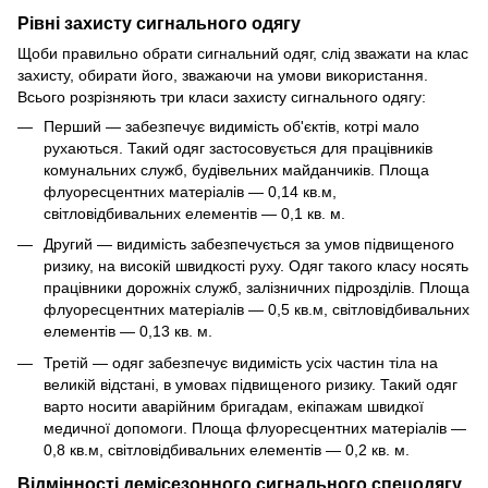
Рівні захисту сигнального одягу
Щоби правильно обрати сигнальний одяг, слід зважати на клас
захисту, обирати його, зважаючи на умови використання.
Всього розрізняють три класи захисту сигнального одягу:
Перший — забезпечує видимість об'єктів, котрі мало
рухаються. Такий одяг застосовується для працівників
комунальних служб, будівельних майданчиків. Площа
флуоресцентних матеріалів — 0,14 кв.м,
світловідбивальних елементів — 0,1 кв. м.
Другий — видимість забезпечується за умов підвищеного
ризику, на високій швидкості руху. Одяг такого класу носять
працівники дорожніх служб, залізничних підрозділів. Площа
флуоресцентних матеріалів — 0,5 кв.м, світловідбивальних
елементів — 0,13 кв. м.
Третій — одяг забезпечує видимість усіх частин тіла на
великій відстані, в умовах підвищеного ризику. Такий одяг
варто носити аварійним бригадам, екіпажам швидкої
медичної допомоги. Площа флуоресцентних матеріалів —
0,8 кв.м, світловідбивальних елементів — 0,2 кв. м.
Відмінності демісезонного сигнального спецодягу