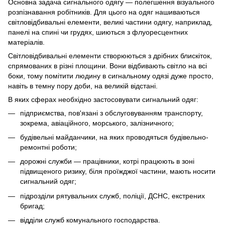
Основна задача сигнального одягу — полегшення візуального
розпізнавання робітників. Для цього на одяг нашиваються
світловідбивальні елементи, великі частини одягу, наприклад,
панелі на спині чи грудях, шиються з флуоресцентних
матеріалів.
Світловідбивальні елементи створюються з дрібних блискіток,
спрямованих в різні площини. Вони відбивають світло на всі
боки, тому помітити людину в сигнальному одязі дуже просто,
навіть в темну пору доби, на великій відстані.
В яких сферах необхідно застосовувати сигнальний одяг:
підприємства, пов'язані з обслуговуванням транспорту,
зокрема, авіаційного, морського, залізничного;
будівельні майданчики, на яких проводяться будівельно-
ремонтні роботи;
дорожні служби — працівники, котрі працюють в зоні
підвищеного ризику, біля проїжджої частини, мають носити
сигнальний одяг;
підрозділи рятувальних служб, поліції, ДСНС, екстрених
бригад;
відділи служб комунального господарства.