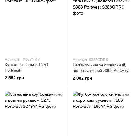
Артикул: TX50YNRS
Артикул: S388ORRS
Куртка сигнальна TX50
Напівкомбінезон сигнальний,
Portwest
вологозахисний S388 Portwest
2 552 грн
2 082 грн