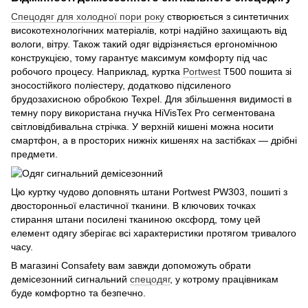
Спецодяг для холодної пори року
створюється з синтетичних
високотехнологічних матеріалів, котрі надійно захищають від
вологи, вітру. Також такий одяг відрізняється ергономічною
конструкцією, тому гарантує максимум комфорту під час
робочого процесу. Наприклад, куртка
Portwest
T500 пошита зі
зносостійкого поліестеру, додатково підсиленого
брудозахисною обробкою Texpel. Для збільшення видимості в
темну пору використана гнучка НiVisTex Pro сегментована
світловідбивальна стрічка. У верхній кишені можна носити
смартфон, а в просторих нижніх кишенях на застібках — дрібні
предмети.
Цю куртку чудово доповнять штани Portwest PW303, пошиті з
двосторонньої еластичної тканини. В ключових точках
стирання штани посилені тканиною оксфорд, тому цей
елемент одягу зберігає всі характеристики протягом тривалого
часу.
В магазині Consafety вам завжди допоможуть обрати
демісезонний сигнальний
спецодяг
, у котрому працівникам
буде комфортно та безпечно.