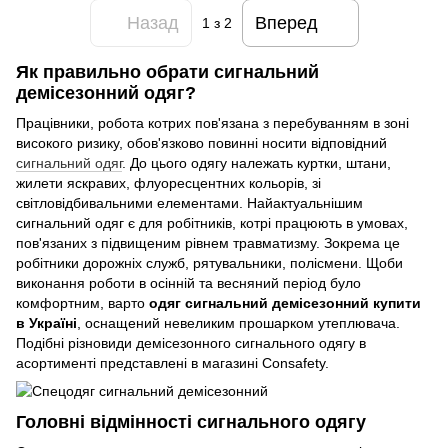
Назад
Вперед
1
з 2
Як правильно обрати сигнальний
демісезонний одяг?
Працівники, робота котрих пов'язана з перебуванням в зоні
високого ризику, обов'язково повинні носити відповідний
сигнальний одяг
. До цього одягу належать куртки, штани,
жилети яскравих, флуоресцентних кольорів, зі
світловідбивальними елементами. Найактуальнішим
сигнальний одяг є для робітників, котрі працюють в умовах,
пов'язаних з підвищеним рівнем травматизму. Зокрема це
робітники дорожніх служб, рятувальники, полісмени. Щоби
виконання роботи в осінній та весняний період було
комфортним, варто
одяг сигнальний демісезонний купити
в Україні
, оснащений невеликим прошарком утеплювача.
Подібні різновиди демісезонного сигнального одягу в
асортименті представлені в магазині Consafety.
Головні відмінності сигнального одягу