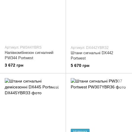
Артикул: PW344YBRS
Артикул: DX442YBR32
Напівкомбінезон сигналний
Штани сигнальні DX442
PW344 Portwest
Portwest
3 672 грн
5 670 грн
Новинка