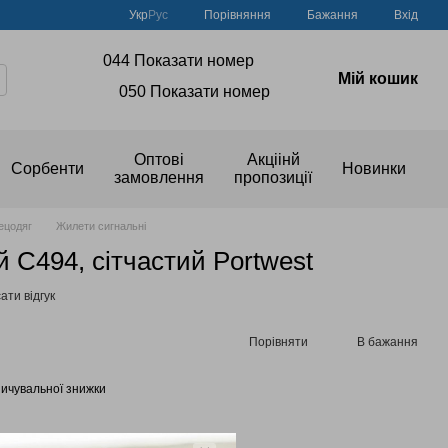
Порівняння
Укр
Рус
Бажання
Вхід
044 Показати номер
Мій кошик
050 Показати номер
Оптові
Акціінй
Сорбенти
Новинки
замовлення
пропозиції
ецодяг
Жилети сигнальні
 C494, сітчастий Portwest
ати відгук
Порівняти
В бажання
ичувальної знижки