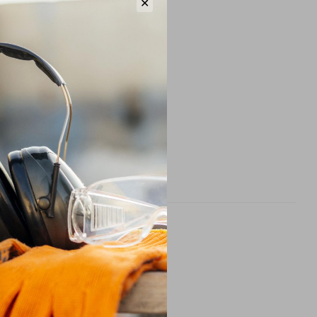
✕
XL/5XL
рнення