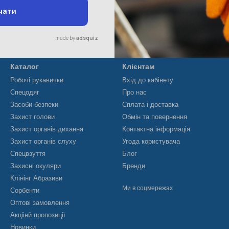
Каталог
Клієнтам
Робочі рукавички
Вхід до кабінету
Спецодяг
Про нас
Засоби безпеки
Сплата і доставка
Захист голови
Обмін та повернення
Захист органів дихання
Контактна інформація
Захист органів слуху
Угода користувача
Спецвзуття
Блог
Захисні окуляри
Бренди
Клінінг Абразиви
Ми в соцмережах
Сорбенти
Оптові замовлення
Акціінй пропозиції
Новинки