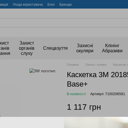
мація
Угода користувача
Блог
Бренди
хист
Захист
Захисні
Клінінг
ганів
органів
Спецвзуття
окуляри
Абразиви
хання
слуху
Головна
Захист голови
Каскетки 
Каскетка 3M 20185
Base+
В наявності
Артикул: 7100206581
1 117 грн
Увійти
для відображення накоп
%