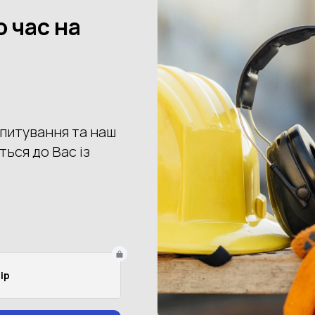
Колір:каски
Темно-синій
Купити
Доставка
Оплата
Пове