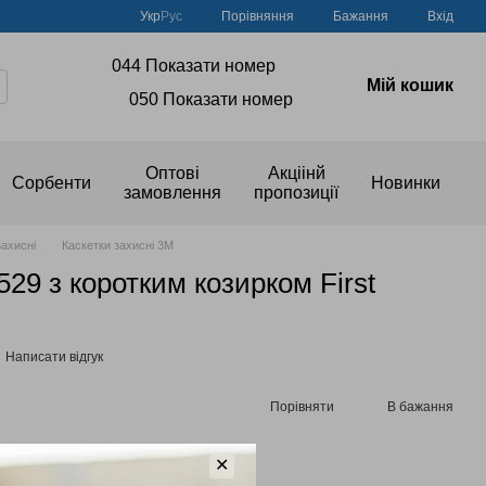
Порівняння
Укр
Рус
Бажання
Вхід
044 Показати номер
Мій кошик
050 Показати номер
Оптові
Акціінй
Сорбенти
Новинки
замовлення
пропозиції
захисні
Каскетки захисні 3M
29 з коротким козирком First
Написати відгук
Порівняти
В бажання
ичувальної знижки
✕