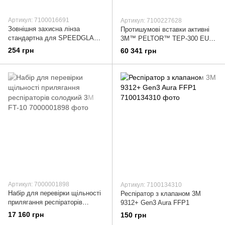
Артикул: 7100016691
Артикул: 7100227628
Зовнішня захисна лінза
Протишумові вставки активні
стандартна для SPEEDGLAS
3M™ PELTOR™ TEP-300 EU
9100 3М 526000
CY, Coyote Brown тактичні
254 грн
60 341 грн
Артикул: 7000001898
Артикул: 7100134310
Набір для перевірки щільності
Респіратор з клапаном 3М
прилягання респіраторів
9312+ Gen3 Aura FFP1
солодкий 3М FT-10
17 160 грн
150 грн