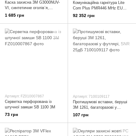
Каска захисна 3М G3000NUV-
Комунікаційна гарнітура Lite
VІ, синтетичне оголів`я,
Com Plus PMR446 MHz EU
храповик, з вентиляцією
(MT73H7A4410WS6EU) WS
1 685 грн
92 352 грн
Артикул: FZ010007867
Артикул: 7100109117
Серветка перфорована із
Протишумові вставки, беруші
штучної замши SB 1100 3М
3М 1261, багаторазові у
футлярі, SNR 25дБ
73 грн
107 грн