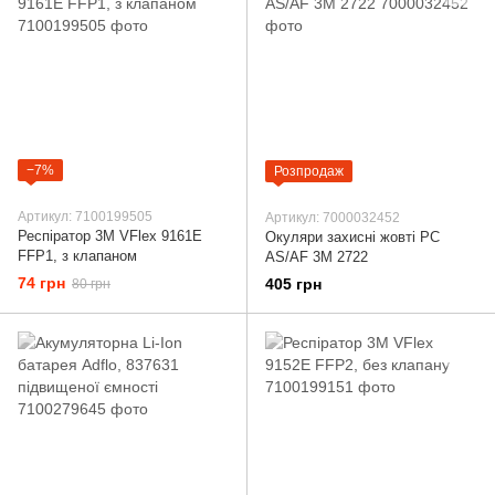
−7%
Розпродаж
Артикул: 7100199505
Артикул: 7000032452
Респіратор 3М VFlex 9161E
Окуляри захисні жовті PC
FFP1, з клапаном
AS/AF 3М 2722
74 грн
405 грн
80 грн