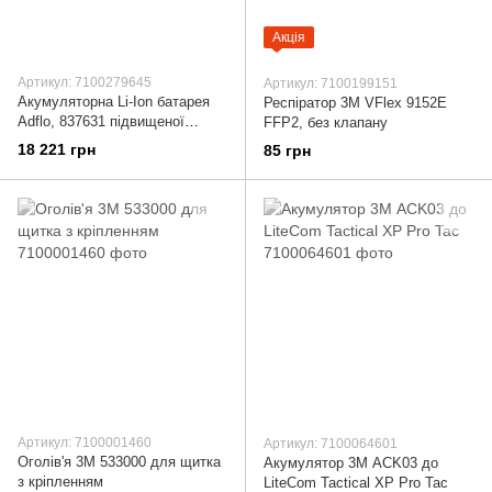
Акція
Артикул: 7100279645
Артикул: 7100199151
Акумуляторна Li-Ion батарея
Респіратор 3М VFlex 9152E
Adflo, 837631 підвищеної
FFP2, без клапану
ємності
18 221 грн
85 грн
Артикул: 7100001460
Артикул: 7100064601
Оголів'я 3М 533000 для щитка
Акумулятор 3М ACK03 до
з кріпленням
LiteCom Tactical XP Pro Tac