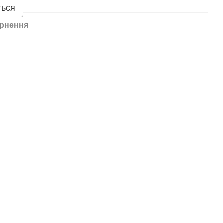
ться
рнення