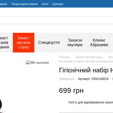
мація
Угода користувача
Блог
Бренди
хист
Захист
Захисні
Клінінг
ганів
органів
Спецвзуття
окуляри
Абразиви
хання
слуху
Головна
Захист органів слуху
Акс
Аксесуари та змінні частини для навушни
Гігієнічний набір
Очікується
Артикул: 7000108016
699 грн
Увійти
для відображення накоп
%