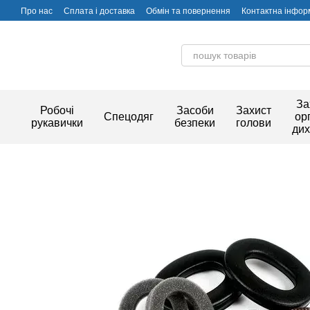
Перейти до основного контенту
Про нас
Сплата і доставка
Обмін та повернення
Контактна інфор
За
Робочі
Засоби
Захист
Спецодяг
ор
рукавички
безпеки
голови
ди