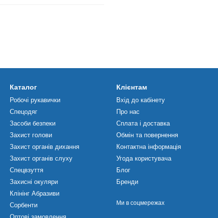
Каталог
Клієнтам
Робочі рукавички
Вхід до кабінету
Спецодяг
Про нас
Засоби безпеки
Сплата і доставка
Захист голови
Обмін та повернення
Захист органів дихання
Контактна інформація
Захист органів слуху
Угода користувача
Спецвзуття
Блог
Захисні окуляри
Бренди
Клінінг Абразиви
Ми в соцмережах
Сорбенти
Оптові замовлення