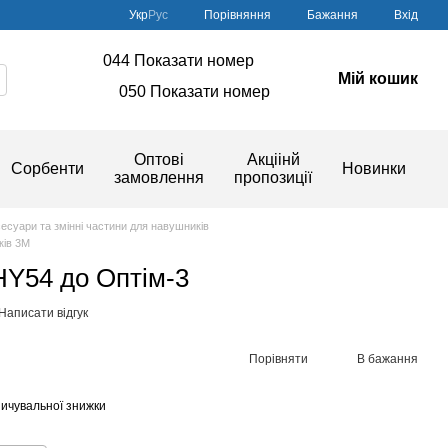
Порівняння
Укр
Рус
Бажання
Вхід
044 Показати номер
Мій кошик
050 Показати номер
Оптові
Акціінй
Сорбенти
Новинки
замовлення
пропозиції
есуари та змінні частини для навушників
ків 3M
 HY54 до Оптім-3
Написати відгук
Порівняти
В бажання
ичувальної знижки