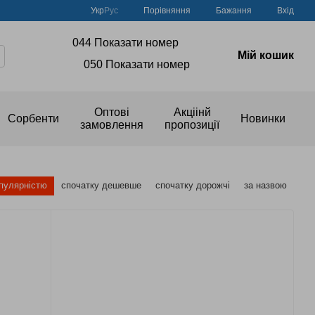
Порівняння
Укр
Рус
Бажання
Вхід
044 Показати номер
Мій кошик
050 Показати номер
Оптові
Акціінй
Сорбенти
Новинки
замовлення
пропозиції
опулярністю
спочатку дешевше
спочатку дорожчі
за назвою