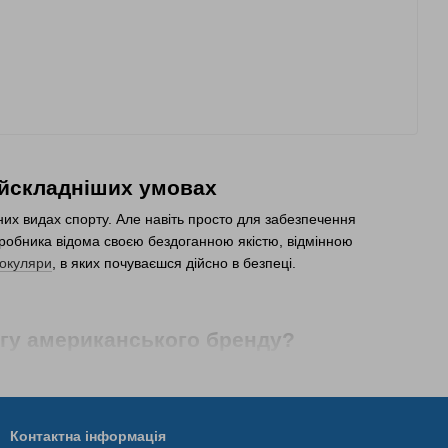
найскладніших умовах
них видах спорту. Але навіть просто для забезпечення
иробника відома своєю бездоганною якістю, відмінною
 окуляри
, в яких почуваєшся дійсно в безпеці.
огу американського бренду?
властивостей. Адже виробник постійно працює над
я виробів. Тому справжні професіонали в багатьох сферах
х пунктах України вони доступні в нашому інтернет-магазині.
Контактна інформація