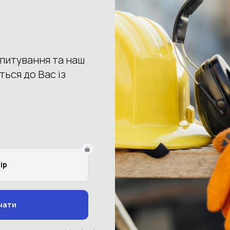
Артикул: 7100216191
Окуляри захисні з ацетатною лінзою 3М 2890SA
2 000 грн