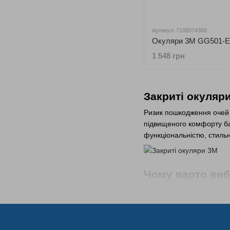
Артикул: 7100074368
Окуляри 3М GG501-
1 548 грн
Закриті окуляр
Ризик пошкодження очей і
підвищеного комфорту б
функціональністю, стиль
Чому варто виб
Такі аксесуари ефективн
удосконаленням своєї про
вважають за краще для з
Ми пропонуємо їх з гаран