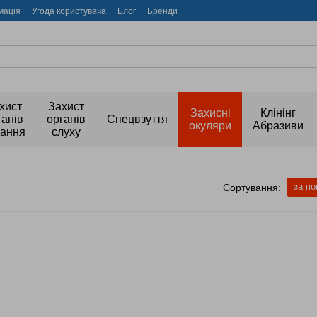
мація
Угода користувача
Блог
Бренди
хист
Захист
Захисні
Клінінг
ганів
органів
Спецвзуття
окуляри
Абразиви
хання
слуху
за п
Сортування: