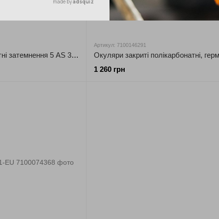
Артикул: 7100146291
Окуляри полікарбонатні затемнення 5 AS 3М 2895S
1 260 грн