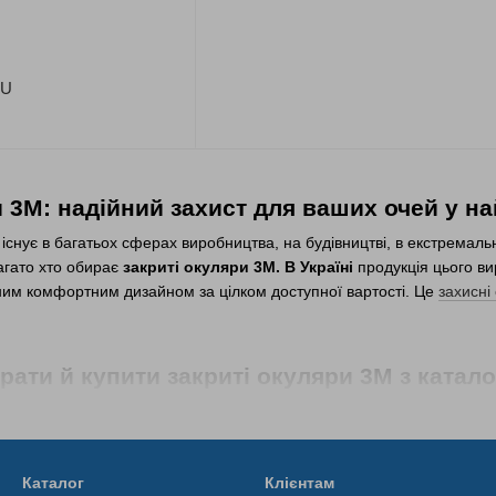
EU
и 3М: надійний захист для ваших очей у 
снує в багатьох сферах виробництва, на будівництві, в екстремаль
агато хто обирає
закриті окуляри 3М. В Україні
продукція цього в
ним комфортним дизайном за цілком доступної вартості. Це
захисні
рати й купити закриті окуляри 3M з катал
о захищають очі, а також забезпечують цілий комплекс додаткових 
дукції, проводить опитування користувачів і технічні випробуванн
ахисту очей замовити
закриті окуляри
3М. У Києві та інших населени
Каталог
Клієнтам
тією якості від виробника на вигідних для наших покупців умовах.