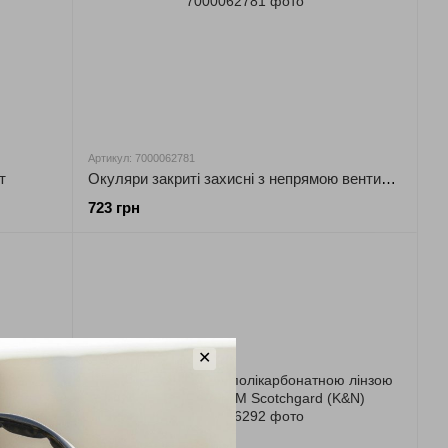
Артикул: 7000062781
т
Окуляри закриті захисні з непрямою вентиляцією 71360-00011М Фаренгейт 3М
723 грн
✕