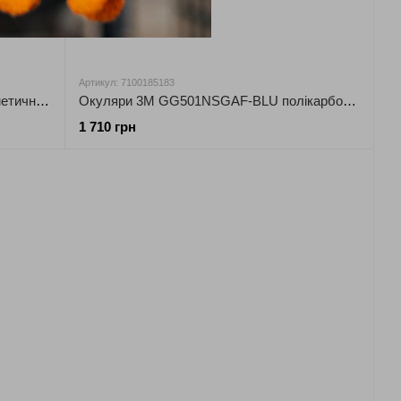
Артикул: 7100185183
Окуляри закриті полікарбонатні, герметичні 3М 2891S-SGAF-EU K/N
Окуляри 3М GG501NSGAF-BLU полікарбонат, непряма вентиляція, прозорі K/N
1 710 грн