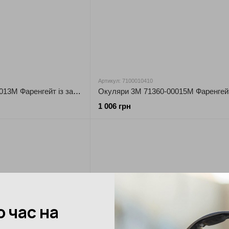
Артикул: 7100010410
Окуляри 3М 71360-00013М Фаренгейт із захисною плівкою
Окуляри 3М 71360-00015М Фаренгей
1 006 грн