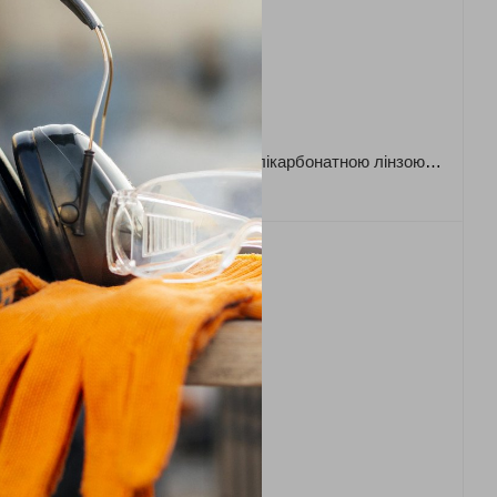
Артикул: 7100146292
Окуляри GG6001NSGAF закриті з покриттям 3М Scotchgard
Окуляри закриті з полікарбонатною лінзою 2891-SGAF-EU 3М Scotchgard (K&N)
1 272 грн