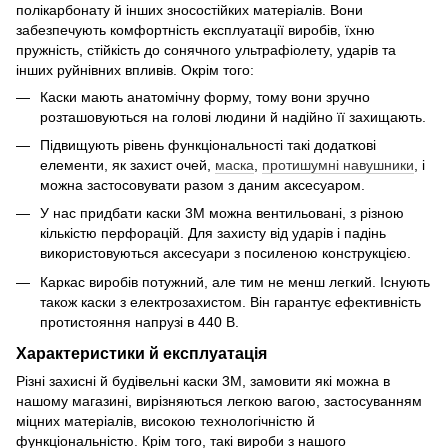
полікарбонату й інших зносостійких матеріалів. Вони
забезпечують комфортність експлуатації виробів, їхню
пружність, стійкість до сонячного ультрафіолету, ударів та
інших руйнівних впливів. Окрім того:
Каски мають анатомічну форму, тому вони зручно
розташовуються на голові людини й надійно її захищають.
Підвищують рівень функціональності такі додаткові
елементи, як захист очей,
маска
,
протишумні навушники
, і
можна застосовувати разом з даним аксесуаром.
У нас придбати каски 3М можна вентильовані, з різною
кількістю перфорацій. Для захисту від ударів і падінь
використовуються аксесуари з посиленою конструкцією.
Каркас виробів потужний, але тим не менш легкий. Існують
також каски з електрозахистом. Він гарантує ефективність
протистояння напрузі в 440 В.
Характеристики й експлуатація
Різні захисні й будівельні каски 3М, замовити які можна в
нашому магазині, вирізняються легкою вагою, застосуванням
міцних матеріалів, високою технологічністю й
функціональністю. Крім того, такі вироби з нашого