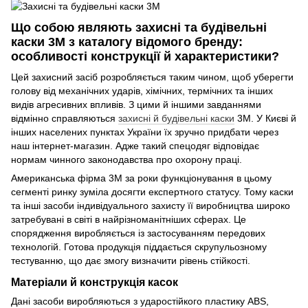
Що собою являють захисні та будівельні
каски 3М з каталогу відомого бренду:
особливості конструкції й характеристики?
Цей захисний засіб розробляється таким чином, щоб уберегти
голову від механічних ударів, хімічних, термічних та інших
видів агресивних впливів. З цими й іншими завданнями
відмінно справляються
захисні й будівельні каски
3М. У Києві й
інших населених пунктах України їх зручно придбати через
наш інтернет-магазин. Адже такий спецодяг відповідає
нормам чинного законодавства про охорону праці.
Американська фірма 3М за роки функціонування в цьому
сегменті ринку зуміла досягти експертного статусу. Тому каски
та інші засоби індивідуального захисту її виробництва широко
затребувані в світі в найрізноманітніших сферах. Це
спорядження виробляється із застосуванням передових
технологій. Готова продукція піддається скрупульозному
тестуванню, що дає змогу визначити рівень стійкості.
Матеріали й конструкція касок
Дані засоби виробляються з ударостійкого пластику ABS,