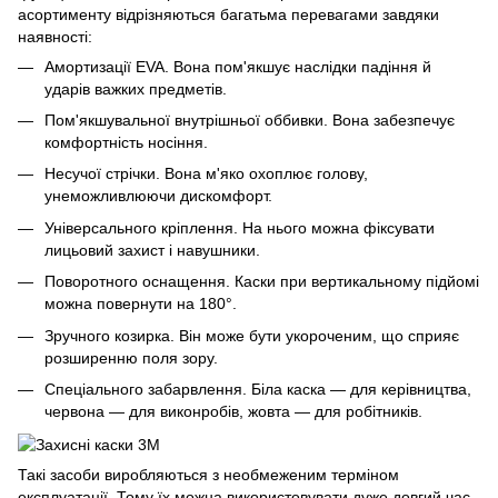
асортименту відрізняються багатьма перевагами завдяки
наявності:
Амортизації EVA. Вона пом'якшує наслідки падіння й
ударів важких предметів.
Пом'якшувальної внутрішньої оббивки. Вона забезпечує
комфортність носіння.
Несучої стрічки. Вона м'яко охоплює голову,
унеможливлюючи дискомфорт.
Універсального кріплення. На нього можна фіксувати
лицьовий захист і навушники.
Поворотного оснащення. Каски при вертикальному підйомі
можна повернути на 180°.
Зручного козирка. Він може бути укороченим, що сприяє
розширенню поля зору.
Спеціального забарвлення. Біла каска — для керівництва,
червона — для виконробів, жовта — для робітників.
Такі засоби виробляються з необмеженим терміном
експлуатації. Тому їх можна використовувати дуже довгий час.