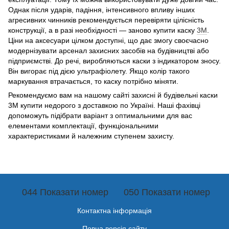
Однак після ударів, падіння, інтенсивного впливу інших
агресивних чинників рекомендується перевіряти цілісність
конструкції, а в разі необхідності — заново купити каску
3М
.
Ціни на аксесуари цілком доступні, що дає змогу своєчасно
модернізувати арсенал захисних засобів на будівництві або
підприємстві. До речі, виробляються каски з індикатором зносу.
Він вигорає під дією ультрафіолету. Якщо колір такого
маркування втрачається, то каску потрібно міняти.
Рекомендуємо вам на нашому сайті захисні й будівельні каски
3М купити недорого з доставкою по Україні. Наші фахівці
допоможуть підібрати варіант з оптимальними для вас
елементами комплектації, функціональними
характеристиками й належним ступенем захисту.
044 Показати номер
050 Показати номер
Контактна інформація
Повна версія сайту