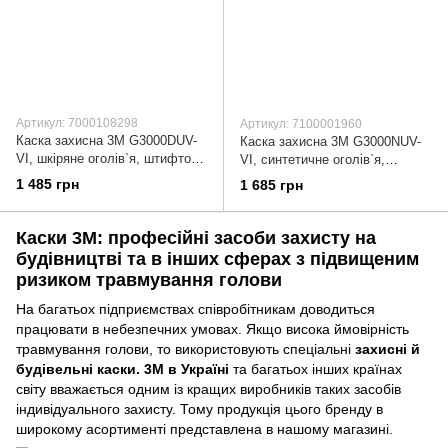
Артикул: 7000108298
Артикул: 7100001960
Каска захисна 3М G3000DUV-
Каска захисна 3М G3000NUV-
VI, шкіряне оголів`я, штифтова
VІ, синтетичне оголів`я,
застібка, з вентиляцією
храповик, з вентиляцією
1 485 грн
1 685 грн
Каски 3М: професійні засоби захисту на
будівництві та в інших сферах з підвищеним
ризиком травмування голови
На багатьох підприємствах співробітникам доводиться
працювати в небезпечних умовах. Якщо висока ймовірність
травмування голови, то використовують спеціальні
захисні й
будівельні каски. 3M в Україні
та багатьох інших країнах
світу вважається одним із кращих виробників таких засобів
індивідуального захисту. Тому продукція цього бренду в
широкому асортименті представлена в нашому магазині.