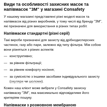
Види та особливості захисних масок та
напівмасок "3M" у магазині Consafety
У нашому магазині представлені різні моделі масок та
напівмасок від різних виробників, у тому числі від бренду "3М",
які призначені для використання в різних типах робіт.
Напівмаски стандартні (різні серії)
Такі вироби призначені для захисту від дрібнодисперсних
частинок, газу або пари, залежно від типу фільтра. Між собою
вони різняться з різних аспектів:
конструктивно;
за рівнем фільтрації;
за рівнем комфорту носіння;
за сумісністю з іншими засобами індивідуального захисту
(
окуляри
чи
шоломи
).
Кожен наш клієнт може вибрати у Consafety захисну
напівмаску "3М", яка максимально відповідатиме його
критеріям пошуку.
Напівмаски з розмовною мембраною