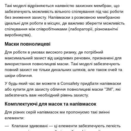
Такі моделі відрізняються наявністю захисних мембран, що
забезпечують можливість вільного спілкування під час роботи
без зниження захисту. Напівмаски з розмовною мембраною
ідеальні для роботи в місцях, де важливо зберегти можливість
спілкування між співробітниками (лабораторії, різноманітні
виробництва).
Маски повнолицеві
Для роботи в умовах високого ризику, де потрібний
максимальний захист від шкідливих речовин, призначені для
використання повнолицеві маски. Такі моделі забезпечують
повний захист не тільки дихальних шляхів, але також очей та
шкіри обличчя.
У будь-який час ви можете в Consafety придбати напівмаски
або купити для захисту обличчя повнолицеві маски "3М", які
забезпечать вам необхідний рівень захисту.
Комплектуючі для масок та напівмасок
Для різних серій напівмасок ми пропонуємо такі змінні
елементи:
Клапани здивовані — ці елементи забезпечують легкість