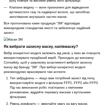
руху повітря та високий рівень його фільтрації.
Клапани видиху — вони призначені для відведення
вуглекислого газу та надмірної вологи, що запобігає
запотіванню внутрішніх частин маски.
Вся пропонована нами продукція "3М" відповідає
міжнародним стандартам якості та забезпечує надійний
захист.
Як вибрати захисну маску, напівмаску?
Вибір конкретної моделі залежить від умов, у яких ви плануєте
використовувати придбаний виріб. Приходьте до магазину
Consafety, щоб у широкому асортименті вибрати захисну
маску від бренду "3М". При виборі конкретної моделі
рекомендуємо враховувати такі аспекти:
Тип забруднень — якщо вам потрібний захист від пилу,
використовуйте моделі з фільтром FFP1, FFP2 або FFP3.
Під час виконання робіт, пов'язаних з хімічними
речовинами, віддайте перевагу маскам з вугільними
фільтрами.
Рівень комфорту — звертайте увагу на вагу маски,