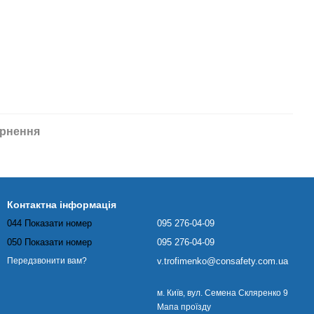
рнення
Контактна інформація
044 Показати номер
095 276-04-09
050 Показати номер
095 276-04-09
v.trofimenko@consafety.com.ua
Передзвонити вам?
м. Київ, вул. Семена Скляренко 9
Мапа проїзду