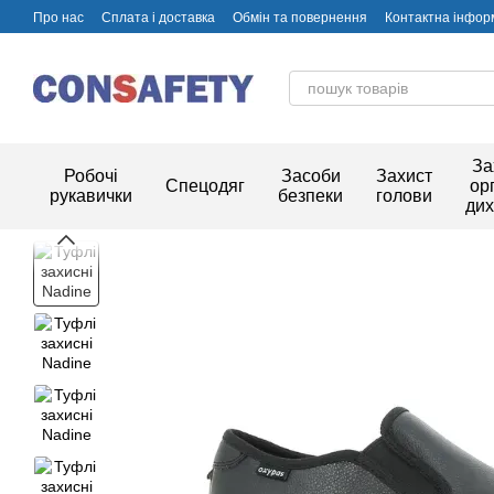
Перейти до основного контенту
Про нас
Сплата і доставка
Обмін та повернення
Контактна інфор
За
Робочі
Засоби
Захист
Спецодяг
ор
рукавички
безпеки
голови
ди