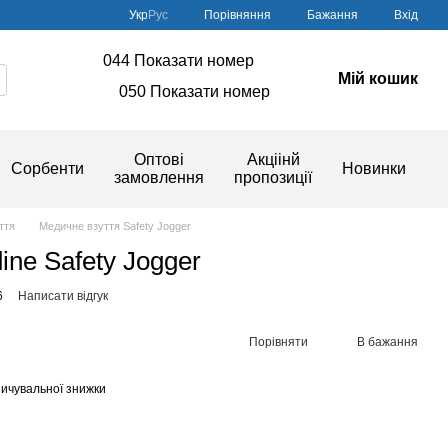
Порівняння
Укр
Рус
Бажання
Вхід
044 Показати номер
Мій кошик
050 Показати номер
Оптові
Акціінй
Сорбенти
Новинки
замовлення
пропозиції
ття
Медичне взуття Safety Jogger
ine Safety Jogger
6
Написати відгук
Порівняти
В бажання
ичувальної знижки