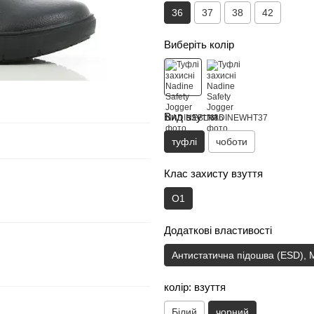
36
37
38
42
Виберіть колір
Вид взуття
туфлі
чоботи
Клас захисту взуття
O1
Додаткові властивості
Антистатична підошва (ESD),
колір: взуття
Білий
чорний