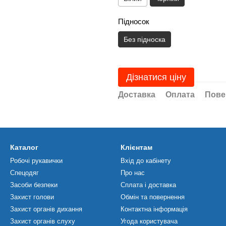
Підносок
Без підноска
Дізнатися ціну
Доставка
Оплата
Пове
Каталог
Клієнтам
Робочі рукавички
Вхід до кабінету
Спецодяг
Про нас
Засоби безпеки
Сплата і доставка
Захист голови
Обмін та повернення
Захист органів дихання
Контактна інформація
Захист органів слуху
Угода користувача