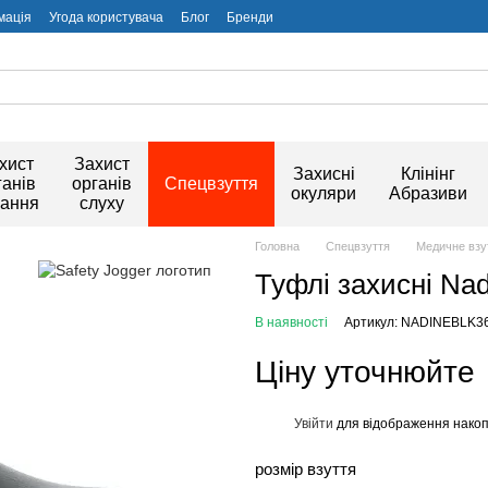
мація
Угода користувача
Блог
Бренди
хист
Захист
Захисні
Клінінг
ганів
органів
Спецвзуття
окуляри
Абразиви
хання
слуху
Головна
Спецвзуття
Медичне взу
Туфлі захисні Nad
В наявності
Артикул: NADINEBLK3
Ціну уточнюйте
Увійти
для відображення накоп
%
розмір взуття