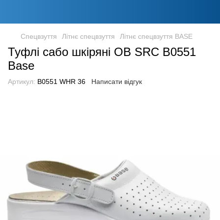
Спецвзуття
Літнє спецвзуття
Літнє спецвзуття BASE
Туфлі сабо шкіряні OB SRC B0551
Base
Артикул:
B0551 WHR 36
Написати відгук