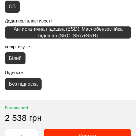
OB
Додаткові властивості
Антистатична підошва (ESD), Маслобензостійка
підошва (SRC: SRA+SRB)
колір: взуття
Білий
Підносок
Без підноска
В наявності
2 538 грн