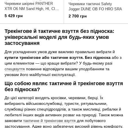
Черевики шкіряні PANTHER
Черевики тактичні Safety
XTR O6 NM Sand High, HI, CI,
Jogger DUNE OB FO HRO SRA
SC, SR, HRO, FO
5 429 грн
2 700 грн
Трекінгове й тактичне взуття без підноска:
універсальні моделі для будь-яких умов
застосування
Для ускладнених умов дуже важливо правильно вибрати й
купити трекінгове або тактичне взуття. Без підноска
або з
цим елементом — що краще вибрати? У будь-якому разі
спецвзуття
повинне відповідати вашим уподобанням та
умовам його майбутньої експлуатації.
Що собою являє тактичне й трекінгове взуття
без підноска?
До цієї категорії входять кросівки, черевики, берці. Їх
вибирають військовослужбовці, туристи, рятувальники,
службовці різних спецпідрозділів, а також мисливці, рибалки й
любителі інших видів активних розваг на природі. Також можна
замовити
тактичне й трекінгове взуття
для побутового
застосування. Адже воно забезпечує високий рівень комфорту,