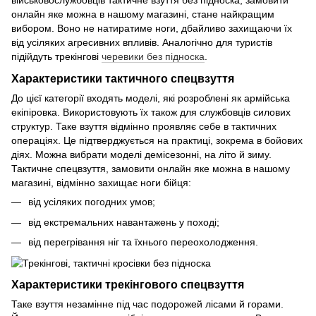
військовослужбовців тактичне взуття без підноска, замовити
онлайн яке можна в нашому магазині, стане найкращим
вибором. Воно не натиратиме ноги, дбайливо захищаючи їх
від усіляких агресивних впливів. Аналогічно для туристів
підійдуть трекінгові
черевики без підноска
.
Характеристики тактичного спецвзуття
До цієї категорії входять моделі, які розроблені як армійська
екіпіровка. Використовують їх також для службовців силових
структур. Таке взуття відмінно проявляє себе в тактичних
операціях. Це підтверджується на практиці, зокрема в бойових
діях. Можна вибрати моделі демісезонні, на літо й зиму.
Тактичне спецвзуття, замовити онлайн яке можна в нашому
магазині, відмінно захищає ноги бійця:
від усіляких погодних умов;
від екстремальних навантажень у поході;
від перегрівання ніг та їхнього переохолодження.
Характеристики трекінгового спецвзуття
Таке взуття незамінне під час подорожей лісами й горами.