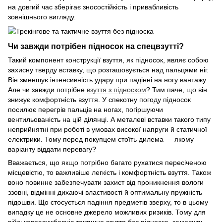
на довгий час зберігає зносостійкість і привабливість
зовнішнього вигляду.
Чи завжди потрібен підносок на спецвзутті?
Такий компонент конструкції взуття, як підносок, являє собою
захисну тверду вставку, що розташовується над пальцями ніг.
Він зменшує інтенсивність удару при падінні на ногу вантажу.
Але чи завжди потрібне
взуття з підноском
? Тим паче, що він
знижує комфортність взуття. У спекотну погоду підносок
посилює перегрів пальців на ногах, погіршуючи
вентильованість на цій ділянці. А металеві вставки такого типу
неприйнятні при роботі в умовах високої напруги й статичної
електрики. Тому перед покупцем стоїть дилема — якому
варіанту віддати перевагу?
Вважається, що якщо потрібно багато рухатися пересіченою
місцевістю, то важливіше легкість і комфортність взуття. Також
воно повинне забезпечувати захист від проникнення вологи
ззовні, відмінні дихаючі властивості й оптимальну пружність
підошви. Що стосується падіння предметів зверху, то в цьому
випадку це не основне джерело можливих ризиків. Тому для