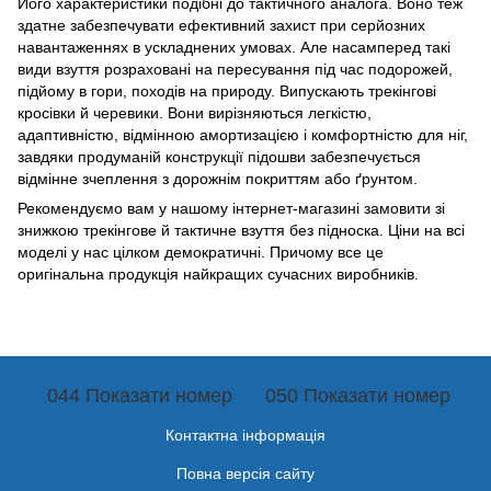
Його характеристики подібні до тактичного аналога. Воно теж
здатне забезпечувати ефективний захист при серйозних
навантаженнях в ускладнених умовах. Але насамперед такі
види взуття розраховані на пересування під час подорожей,
підйому в гори, походів на природу. Випускають трекінгові
кросівки й черевики. Вони вирізняються легкістю,
адаптивністю, відмінною амортизацією і комфортністю для ніг,
завдяки продуманій конструкції підошви забезпечується
відмінне зчеплення з дорожнім покриттям або ґрунтом.
Рекомендуємо вам у нашому інтернет-магазині замовити зі
знижкою трекінгове й тактичне взуття без підноска. Ціни на всі
моделі у нас цілком демократичні. Причому все це
оригінальна продукція найкращих сучасних виробників.
044 Показати номер
050 Показати номер
Контактна інформація
Повна версія сайту