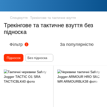
Спецвзуття
Трекінгове та тактичне взуття
Трекінгове та тактичне взуття без
підноска
Фільтр
За популярністю
1
Підносок
Без підноска