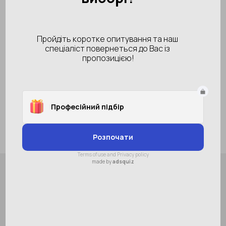
Колір
Розмір
8
В наявності
581 грн
Купити