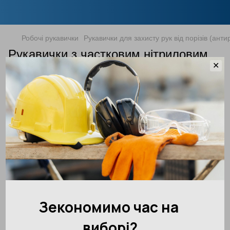
Робочі рукавички
Рукавички для захисту рук від порізів (антир
Рукавички з частковим нітриловим
✕
покриттям ATG MaxiCut Ultra 44-3745
Артикул:
44-3745M
Написати відгук