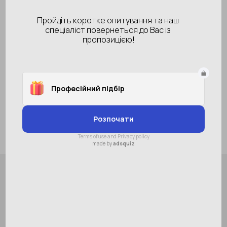
Колір
Розмір
9
10
11
В наявності
73 грн
Купити