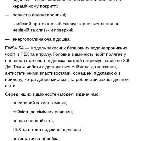
керамічному покритті;
повністю водонепроникні;
глибокий протектор забезпечує гарне зчеплення на
нерівній та слизькій поверхні;
енергопоглинаюча підошва.
FW94 S4 — модель захисних безшовних водонепроникних
чобіт із ПВХ та нітрилу. Головна відмінність чобіт полягає у
наявності сталевого підноска, котрий витримує вплив до 200
Дж. Також чоботи відрізняються стійкістю до ковзання,
антистатичними властивостями, оснащені підкладкою з
нейлону, котра добре миється, та ребристий захист ділянки
п'яти.
Серед інших відмінностей моделі відзначимо:
посилений захист гомілки;
стійкість до хімічних речовин;
повна водостійкість;
ПВХ та нітрил подвійної щільності;
антистатична обробка;