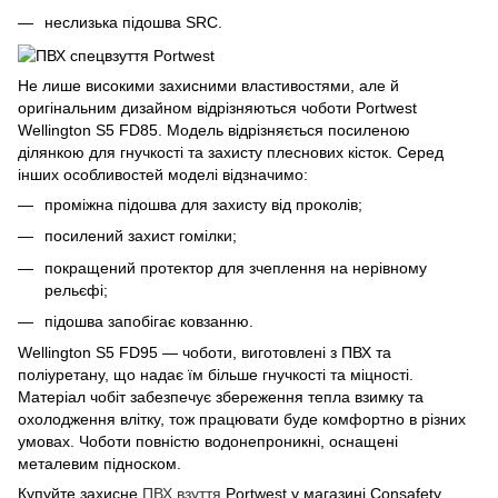
неслизька підошва SRC.
Не лише високими захисними властивостями, але й
оригінальним дизайном відрізняються чоботи Portwest
Wellington S5 FD85. Модель відрізняється посиленою
ділянкою для гнучкості та захисту плеснових кісток. Серед
інших особливостей моделі відзначимо:
проміжна підошва для захисту від проколів;
посилений захист гомілки;
покращений протектор для зчеплення на нерівному
рельєфі;
підошва запобігає ковзанню.
Wellington S5 FD95 — чоботи, виготовлені з ПВХ та
поліуретану, що надає їм більше гнучкості та міцності.
Матеріал чобіт забезпечує збереження тепла взимку та
охолодження влітку, тож працювати буде комфортно в різних
умовах. Чоботи повністю водонепроникні, оснащені
металевим підноском.
Купуйте захисне
ПВХ взуття
Portwest у магазині Consafety,