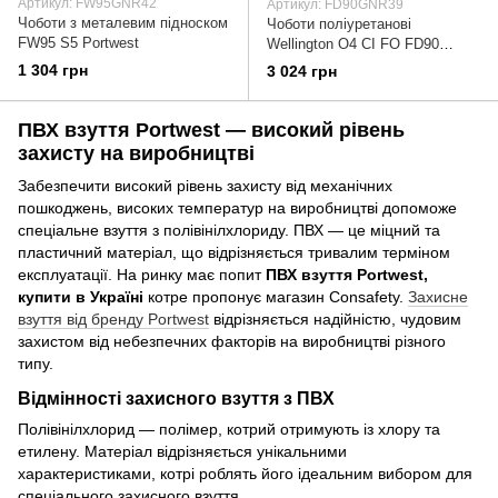
Артикул: FW95GNR42
Артикул: FD90GNR39
Чоботи з металевим підноском
Чоботи поліуретанові
FW95 S5 Portwest
Wellington O4 CI FO FD90
Portwest
1 304 грн
3 024 грн
ПВХ взуття Portwest — високий рівень
захисту на виробництві
Забезпечити високий рівень захисту від механічних
пошкоджень, високих температур на виробництві допоможе
спеціальне взуття з полівінілхлориду. ПВХ — це міцний та
пластичний матеріал, що відрізняється тривалим терміном
експлуатації. На ринку має попит
ПВХ взуття Portwest,
купити в Україні
котре пропонує магазин Consafety.
Захисне
взуття
від бренду Portwest
відрізняється надійністю, чудовим
захистом від небезпечних факторів на виробництві різного
типу.
Відмінності захисного взуття з ПВХ
Полівінілхлорид — полімер, котрий отримують із хлору та
етилену. Матеріал відрізняється унікальними
характеристиками, котрі роблять його ідеальним вибором для
спеціального захисного взуття.