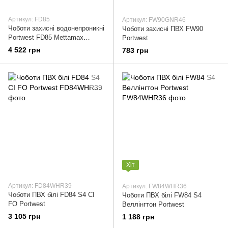
Артикул: FD85
Артикул: FW90GNR46
Чоботи захисні водонепроникні
Чоботи захисні ПВХ FW90
Portwest FD85 Mettamax
Portwest
Wellington S5 M
4 522 грн
783 грн
Хіт
Артикул: FD84WHR39
Артикул: FW84WHR36
Чоботи ПВХ білі FD84 S4 CI
Чоботи ПВХ білі FW84 S4
FO Portwest
Веллінгтон Portwest
3 105 грн
1 188 грн