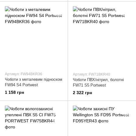
Артикул: FW94BKR36
Артикул: FW71BKR40
Чоботи з металевим підноском
Чоботи ПВХ/нітрил, болотні
FW94 S4 Portwest
FW71 S5 Portwest
1 158 грн
2 322 грн