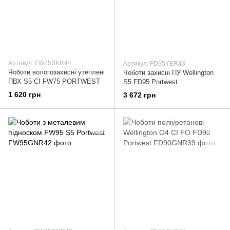
Артикул: FW75BKR44
Артикул: FD95YER43
Чоботи вологозахисні утеплені
Чоботи захисні ПУ Wellington
ПВХ S5 CI FW75 PORTWEST
S5 FD95 Portwest
1 620 грн
3 672 грн