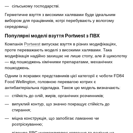
сільському господарстві.
Герметичне взуття з високими халявами буде ідеальним
вибором для працівників, котрі перебувають у вологому
середовищі.
Популярні моделі взуття Portwest з ПВХ
Компанія
Portwest
випускає взуття в різних модифікаціях,
проте переважають моделі з високими халявами. Така
модифікація надійно захищає не лише стопу, але й щиколотку
— від пошкоджень хімічними препаратами, механічних
пошкоджень.
Одним із яскравих представників цієї категорії є чоботи FD84
Food Wellington, головною перевагою котрих є
антибактеріальна підкладка. Також цю модель визначають:
стійкість до олій, жирів, органічних розчинників;
випуклий контур, що значно покращує стійкість до
стирання;
міцна конструкція, що запобігає ламанню чи
розтріскуванню;
підошва SRC унеможливлює ковзання та падіння на