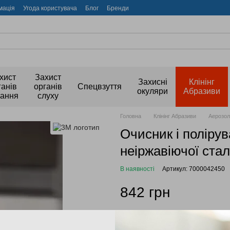
мація
Угода користувача
Блог
Бренди
хист
Захист
Захисні
Клінінг
ганів
органів
Спецвзуття
окуляри
Абразиви
хання
слуху
Головна
Клінінг Абразиви
Аерозол
Очисник і поліру
неіржавіючої стал
В наявності
Артикул: 7000042450
842 грн
Увійти
для відображення накоп
%