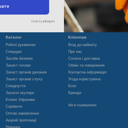
Каталог
Клієнтам
Робочі рукавички
Вхід до кабінету
Спецодяг
Про нас
Засоби безпеки
Сплата і доставка
Захист голови
Обмін та повернення
Захист органів дихання
Контактна інформація
Захист органів слуху
Угода користувача
Спецвзуття
Блог
Захисні окуляри
Бренди
Клінінг Абразиви
Ми в соцмережах
Сорбенти
Оптові замовлення
Акціінй пропозиції
Новинки