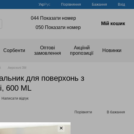
Порівняння
Укр
Рус
Бажання
Вхід
044 Показати номер
Мій кошик
050 Показати номер
Оптові
Акціінй
Сорбенти
Новинки
замовлення
пропозиції
і
Аерозолі 3M
вальник для поверхонь з
і, 600 ML
Написати відгук
Порівняти
В бажання
ичувальної знижки
✕