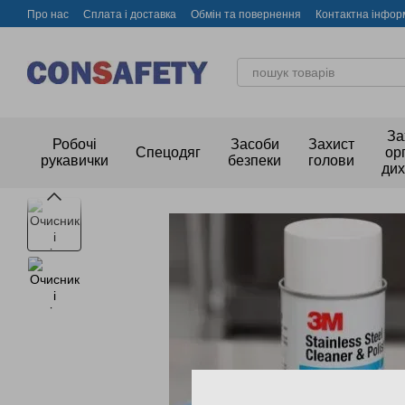
Перейти до основного контенту
Про нас
Сплата і доставка
Обмін та повернення
Контактна інфор
За
Робочі
Засоби
Захист
Спецодяг
ор
рукавички
безпеки
голови
ди