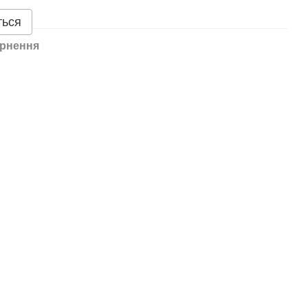
ться
рнення