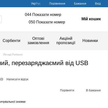
Порівняння
Укр
Рус
Бажання
Вхід
044 Показати номер
Мій кошик
050 Показати номер
Оптові
Акціінй
Сорбенти
Новинки
замовлення
пропозиції
Ліхтарі Portwest
дний, перезаряджаємий від USB
KO
Написати відгук
Порівняти
В бажання
ичувальної знижки