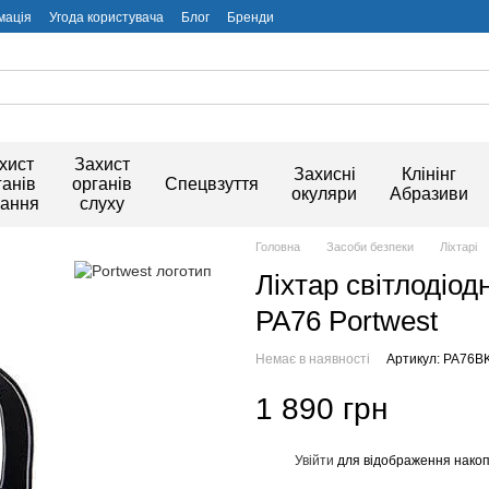
мація
Угода користувача
Блог
Бренди
хист
Захист
Захисні
Клінінг
ганів
органів
Спецвзуття
окуляри
Абразиви
хання
слуху
Головна
Засоби безпеки
Ліхтарі
Ліхтар світлодіо
PA76 Portwest
Немає в наявності
Артикул: PA76B
1 890 грн
Увійти
для відображення накоп
%