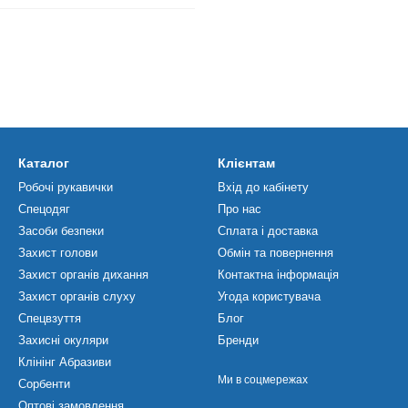
Каталог
Клієнтам
Робочі рукавички
Вхід до кабінету
Спецодяг
Про нас
Засоби безпеки
Сплата і доставка
Захист голови
Обмін та повернення
Захист органів дихання
Контактна інформація
Захист органів слуху
Угода користувача
Спецвзуття
Блог
Захисні окуляри
Бренди
Клінінг Абразиви
Ми в соцмережах
Сорбенти
Оптові замовлення