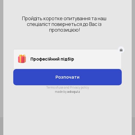
Вид одягу
куртка
Одяг:розмір
S
M
L
XL
2XL
3XL
Колір
В наявності