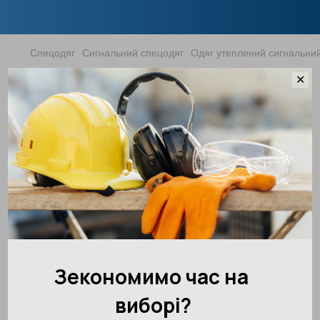
Спецодяг
Сигнальний спецодяг
Одяг утеплений сигнальни
Куртка сигнальна, утеплена PW369
✕
Portwest
Артикул:
PW369YBRS
Написати відгук