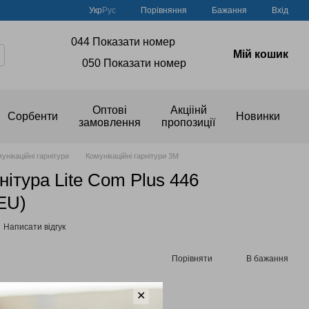
Порівняння
Укр
Рус
Бажання
Вхід
044 Показати номер
Мій кошик
050 Показати номер
Оптові
Акціінй
Сорбенти
Новинки
замовлення
пропозиції
унікаційні гарнітури
Комунікаційні гарнітури 3M
нітура Lite Com Plus 446
EU)
Написати відгук
Порівняти
В бажання
ичувальної знижки
✕