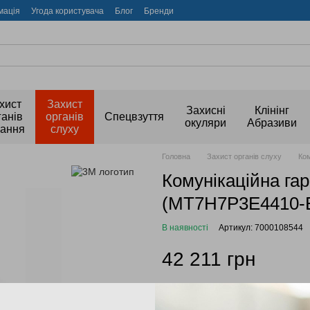
мація
Угода користувача
Блог
Бренди
хист
Захист
Захисні
Клінінг
ганів
органів
Спецвзуття
окуляри
Абразиви
хання
слуху
Головна
Захист органів слуху
Ком
Комунікаційна гар
(MT7H7P3E4410-
В наявності
Артикул: 7000108544
42 211 грн
Увійти
для відображення накоп
%