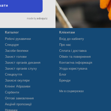
Каталог
Клієнтам
Робочі рукавички
Вхід до кабінету
Спецодяг
Про нас
Засоби безпеки
Сплата і доставка
Захист голови
Обмін та повернення
Захист органів дихання
Контактна інформація
Захист органів слуху
Угода користувача
Спецвзуття
Блог
Захисні окуляри
Бренди
Клінінг Абразиви
Ми в соцмережах
Сорбенти
Оптові замовлення
Акціінй пропозиції
Новинки