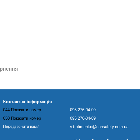
рнення
Контактна інформація
044 Показати номер
095 276-04-09
050 Показати номер
095 276-04-09
v.trofimenko@consafety.com.ua
Передзвонити вам?