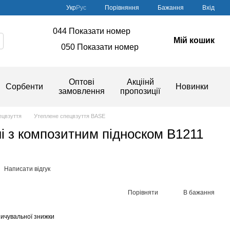
Порівняння
Укр
Рус
Бажання
Вхід
044 Показати номер
Мій кошик
050 Показати номер
Оптові
Акціінй
Сорбенти
Новинки
замовлення
пропозиції
ецвзуття
Утеплене спецвзуття BASE
і з композитним підноском B1211
Написати відгук
Порівняти
В бажання
ичувальної знижки