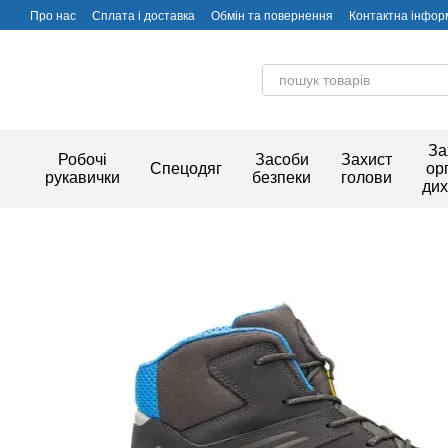
Перейти до основного контенту
Про нас
Сплата і доставка
Обмін та повернення
Контактна інфор
За
Робочі
Засоби
Захист
Спецодяг
ор
рукавички
безпеки
голови
ди