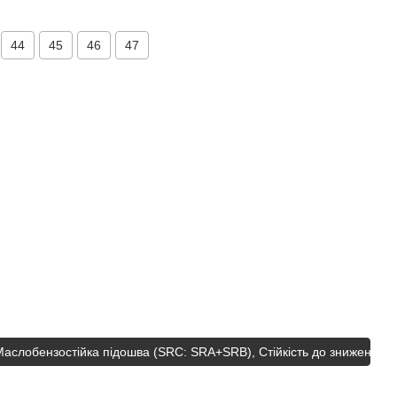
44
45
46
47
Маслобензостійка підошва (SRC: SRA+SRB), Стійкість до знижених 