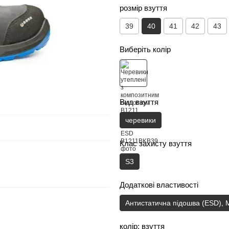
розмір взуття
39
40
41
42
43
Виберіть колір
Вид взуття
черевики
Клас захисту взуття
S3
Додаткові властивості
Антистатична підошва (ESD), 
колір: взуття