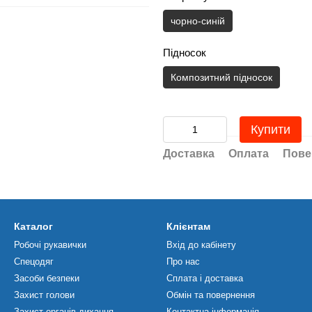
чорно-синій
Підносок
Композитний підносок
Купити
Доставка
Оплата
Пове
Каталог
Клієнтам
Робочі рукавички
Вхід до кабінету
Спецодяг
Про нас
Засоби безпеки
Сплата і доставка
Захист голови
Обмін та повернення
Захист органів дихання
Контактна інформація