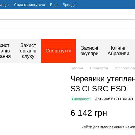
мація
Угода користувача
Блог
Бренди
хист
Захист
Захисні
Клінінг
ганів
органів
Спецвзуття
окуляри
Абразиви
хання
слуху
Головна
Спецвзуття
Утеплене сп
Черевики утеплен
S3 CI SRC ESD
В наявності
Артикул: B1211BKB40
6 142 грн
Увійти
для відображення накоп
%