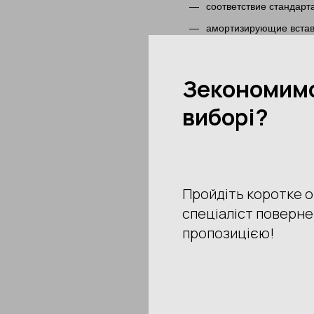
соответствие стандарт
амортизирующие встав
вентиляцию;
удобную посадку и рег
возможность использов
Если вы не уверены в выб
под ваши условия рабо
Купить строител
Защитная каска — это не 
Не пренебрегайте средст
работе.
Перейдите в
раздел касок 