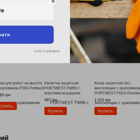
ска для работ на высоте
Каскетка защитная
Каска защитная без
храповиком PS80 Portwest
PORTWEST PW89 с
вентиляции с храповико
коротким козырьком
PORTWEST PG54 Glowte
80 грн
497 грн
1 010 грн
Купить
Купить
Купить
рий