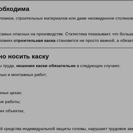
еобходима
ломков, строительных материалов или даже неожиданное столкнов
самых опасных на производстве. Статистика показывает, что больш
словиях
строительная каска
становится не просто важной, а обяза
но носить каску
ы труда,
ношение каски обязательно
в следующих случаях:
ных и монтажных работ;
нных цехах;
ые работы;
их объектах;
й средства индивидуальной защиты головы, нарушает трудовое зако