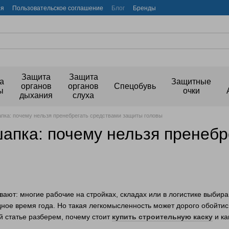
ия
Пользовательское соглашение
Блог
Бренды
Защита
Защита
а
Защитные
органов
органов
Спецобувь
ы
очки
дыхания
слуха
апка: почему нельзя пренебрегать средствами защиты головы
шапка: почему нельзя пренеб
вают: многие рабочие на стройках, складах или в логистике выбир
дное время года. Но такая легкомысленность может дорого обойтис
ой статье разберем, почему стоит
купить строительную каску
и ка