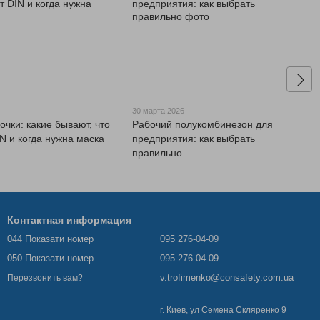
6
30 марта 2026
чки: какие бывают, что
Рабочий полукомбинезон для
N и когда нужна маска
предприятия: как выбрать
правильно
Контактная информация
044 Показати номер
095 276-04-09
050 Показати номер
095 276-04-09
v.trofimenko@consafety.com.ua
Перезвонить вам?
г. Киев, ул Семена Скляренко 9