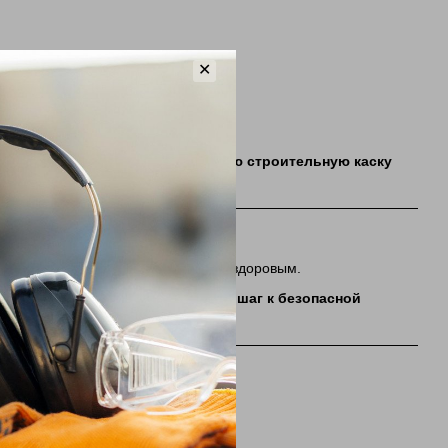
✕
ики).
Здесь помогут подобрать
идеальную строительную каску
зопасность
х работник вернётся домой живым и здоровым.
 простой, доступный и разумный шаг к безопасной
ей команды уже сегодня.