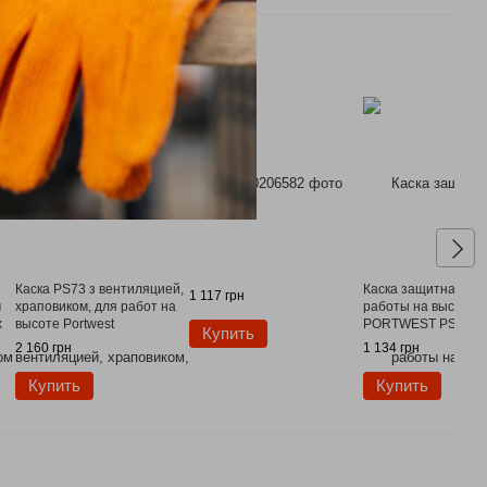
Каска PS73 з вентиляцией,
Каска защитная дл
1 117 грн
м
храповиком, для работ на
работы на высоте
x
высоте Portwest
PORTWEST PS53
Купить
2 160 грн
1 134 грн
Купить
Купить