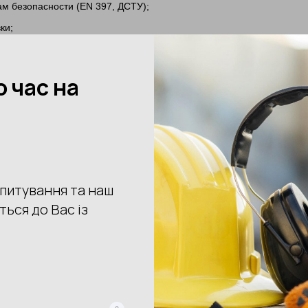
ам безопасности (EN 397, ДСТУ);
ки;
улировку по объёму;
ать с дополнительными аксессуарами (наушники, щитки, подшлемн
оре — лучше проконсультироваться со специалистами
Consafety
. 
ты
, с учетом безопасности и комфорта.
ьную каску — значит инвестировать в бе
лишняя трата, а гарантия того, что даже в самых опасных условия
вами индивидуальной защиты.
Купить строительную каску — это
на сайте Consafety
— выберите надёжную защиту для себя или сво