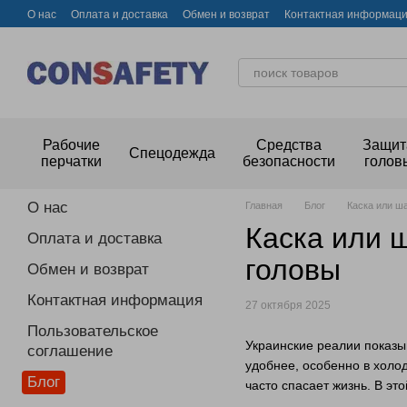
Перейти к основному контенту
О нас
Оплата и доставка
Обмен и возврат
Контактная информац
Рабочие
Средства
Защит
Спецодежда
перчатки
безопасности
голов
О нас
Главная
Блог
Каска или ш
Каска или 
Оплата и доставка
головы
Обмен и возврат
Контактная информация
27 октября 2025
Пользовательское
Украинские реалии показы
соглашение
удобнее, особенно в холо
Блог
часто спасает жизнь. В эт