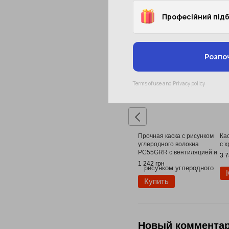
Мы рекомендуем
Прочная каска с рисунком
Ка
углеродного волокна
с 
PC55GRR с вентиляцией и
3 7
храповиком
1 242 грн
Купить
Новый коммента