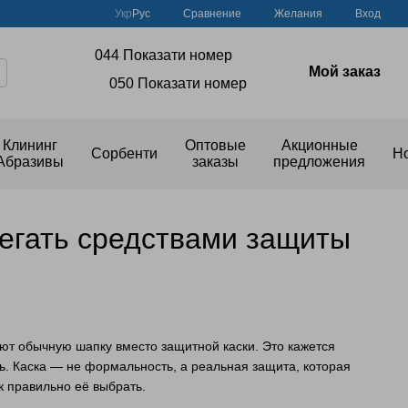
Сравнение
Укр
Рус
Желания
Вход
044 Показати номер
Мой заказ
050 Показати номер
Клининг
Оптовые
Акционные
Сорбенти
Н
Абразивы
заказы
предложения
регать средствами защиты
ают обычную шапку вместо защитной каски. Это кажется
ь. Каска — не формальность, а реальная защита, которая
к правильно её выбрать.