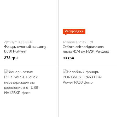
Распродажа
Артикул: B030NCR
Артикул: HV04YER/1
Фонарь сменный на шапку
Стрічка світловідбиваюча
B030 Portwest
жовта 41*4 см HV04 Portwest
278 грн
93 грн