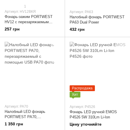
1
Артикул: HV12BKR
Артикул: PA63
Фонарь-зажим PORTWEST
Налобный фонарь PORTWEST
HV12 с перезаряжаемым
PA63 Dual Power
креплением от USB
257 грн
432 грн
Распродажа
Хит
Артикул: PA70
Артикул: P4526
Налобный LED фонарь
Фонарь LED ручной EMOS
PORTWEST PA70,
P4526 5W 310Lm Li-Ion
перезаряжаемый с помощью
1 350 грн
Цену уточняйте
USB