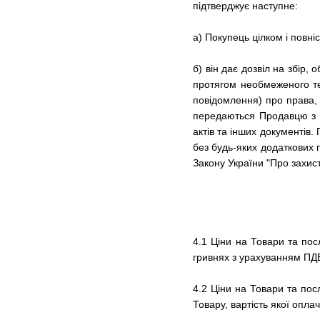
підтверджує наступне:
а) Покупець цілком і повні
б) він дає дозвіл на збір,
протягом необмеженого тер
повідомлення) про права, 
передаються Продавцю з м
актів та інших документів.
без будь-яких додаткових
Закону України "Про захис
4.1 Ціни на Товари та пос
гривнях з урахуванням ПД
4.2 Ціни на Товари та по
Товару, вартість якої опл