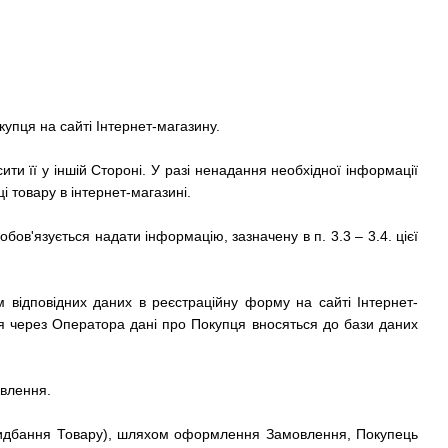
купця на сайті
Інтернет-магазину.
ти її у іншій Стороні.
У разі ненадання необхідної інформації
і товару в
інтернет-магазині.
ов'язується надати інформацію, зазначену в п. 3.3 – 3.4.
цієї
 відповідних даних в реєстраційну форму на сайті
Інтернет-
 через Оператора дані про Покупця вносяться до бази даних
овлення.
ридбання Товару), шляхом оформлення Замовлення, Покупець