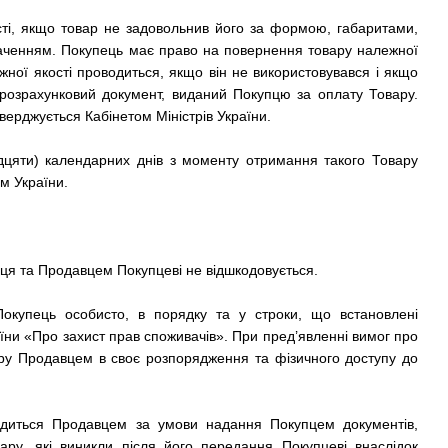
ті, якщо товар не задовольнив його за формою, габаритами,
аченням. Покупець має право на повернення товару належної
жної якості проводиться, якщо він не використовувався і якщо
ж розрахунковий документ, виданий Покупцю за оплату Товару.
верджується Кабінетом Міністрів України.
идцяти) календарних днів з моменту отримання такого Товару
м України.
пця та Продавцем Покупцеві не відшкодовується.
 Покупець особисто, в порядку та у строки, що встановлені
їни «Про захист прав споживачів». При пред’явленні вимог про
вару Продавцем в своє розпорядження та фізичного доступу до
вадиться Продавцем за умови надання Покупцем документів,
ару, які виникли після його передання Покупцеві внаслідок