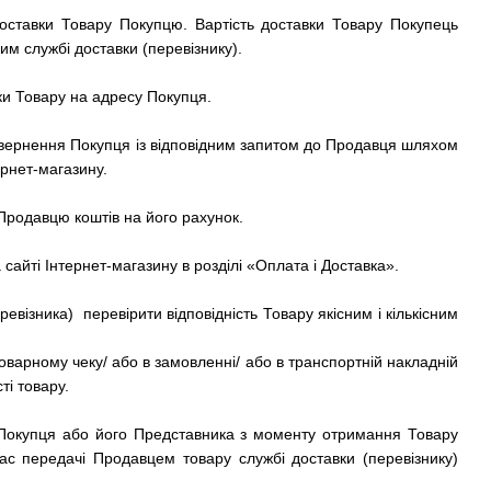
 доставки Товару Покупцю. Вартість доставки Товару Покупець
им службі доставки (перевізнику).
вки Товару на адресу Покупця.
 звернення Покупця із відповідним запитом до Продавця шляхом
рнет-магазину.
родавцю коштів на його рахунок.
 сайті
Інтернет-магазину
в розділі «Оплата і Доставка».
візника) перевірити відповідність Товару якісним і кількісним
оварному чеку/ або в замовленні/ або в транспортній накладній
ті товару.
 Покупця або його Представника з моменту отримання Товару
час передачі Продавцем товару службі доставки (перевізнику)