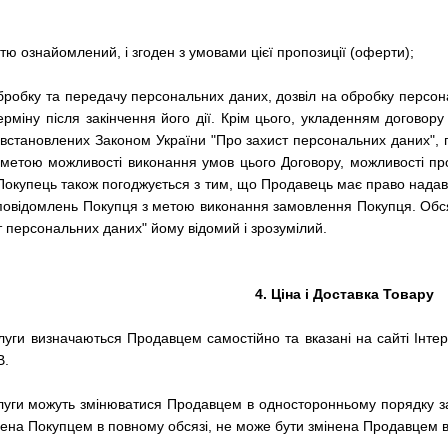
стю ознайомлений, і згоден з умовами цієї пропозиції (оферти);
 обробку та передачу персональних даних, дозвіл на обробку персон
міну після закінчення його дії.
Крім цього, укладенням договору
встановлених Законом України "Про захист персональних даних", пр
етою можливості виконання умов цього Договору, можливості про
Покупець також погоджується з тим, що Продавець має право надав
 повідомлень Покупця з метою виконання замовлення Покупця.
Обся
т персональних даних" йому відомий і зрозумілий.
4. Ціна і Доставка Товару
луги визначаються Продавцем самостійно та вказані на сайті Інтерн
В.
слуги можуть змінюватися Продавцем в односторонньому порядку за
ачена Покупцем в повному обсязі, не може бути змінена Продавцем 