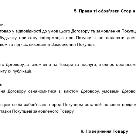
5. Права ті обов’язки Сторін
ий:
 товар у відповідності до умов цього Договору та замовлення Покупц
будь-яку приватну інформацію про Покупця і не надавати досту
вом та під час виконання Замовлення Покупця.
го Договору, а також ціни на Товари та послуги, в односторонньому
ту їх публікації.
я:
ня Договору ознайомитися зі змістом Договору, умовами Догово
вцем своїх зобов'язань перед Покупцем останній повинен повідом
ставки Покупцеві замовленого Товару.
6. Повернення Товару