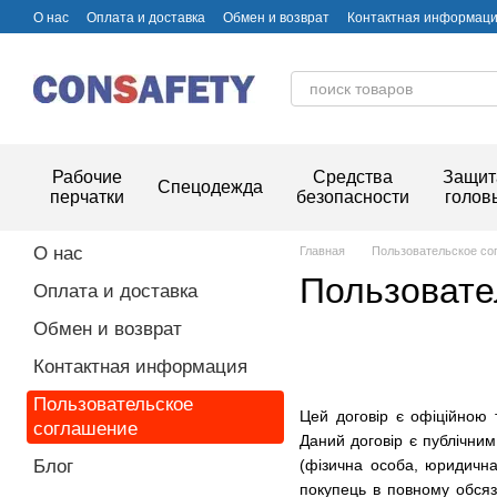
Перейти к основному контенту
О нас
Оплата и доставка
Обмен и возврат
Контактная информац
Рабочие
Средства
Защит
Спецодежда
перчатки
безопасности
голов
О нас
Главная
Пользовательское со
Пользовате
Оплата и доставка
Обмен и возврат
Контактная информация
Пользовательское
Цей договір є офіційною 
соглашение
Даний договір є публічним
Блог
(фізична особа, юридичн
покупець в повному обсяз