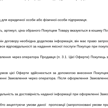
од для юридичної особи або фізичної-особи підприємця.
ть, артикул, ціна обраного Покупцем Товару вказуються в кошику По
рін договору необхідна додаткова інформація, він має право запроси
се відповідальності за надання якісної послуги Покупцю при покупц
ення через оператора Продавця (п. 3.1. Цієї Оферти) Покупець зоб
умов цієї Оферти здійснюється за допомогою внесення Покупцем
енні Замовлення через оператора.
Після оформлення Замовлення
дальність за достовірність наданої інформації при оформленні Зам
обто
акцептуючи умови даної пропозиції (запропоновані умови п