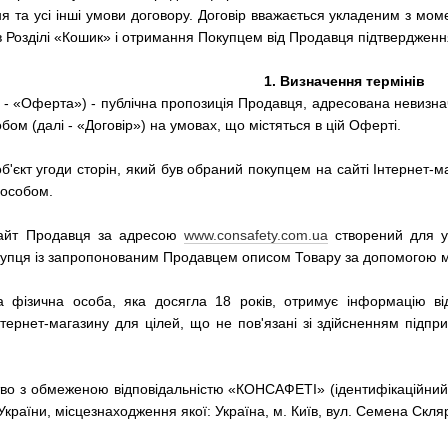
 та усі інші умови договору. Договір вважається укладеним з мом
Розділі «Кошик» і отримання Покупцем від Продавця підтвердженн
1.
Визначення термінів
 - «Оферта») - публічна пропозиція Продавця, адресована невизнач
ом (далі - «Договір») на умовах, що містяться в цій Оферті.
об'єкт угоди сторін, який був обраний покупцем на сайті Інтернет
пособом.
 сайт Продавця за адресою
www.consafety.com.ua
створений для ук
купця із запропонованим Продавцем описом Товару за допомогою м
на фізична особа, яка досягла 18 років, отримує інформацію в
тернет-магазину для цілей, що не пов'язані зі здійсненням підпр
во з обмеженою відповідальністю «КОНСАФЕТІ» (ідентифікаційний к
країни, місцезнаходження якої: Україна, м. Київ, вул. Семена Скляр