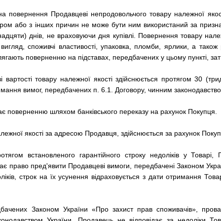
на повернення Продавцеві непродовольчого товару належної якос
ром або з інших причин не може бути ним використаний за призн
надцяти) днів, не враховуючи дня купівлі. Повернення товару нале
вигляд, споживчі властивості, упаковка, пломби, ярлики, а тако
длягають поверненню на підставах, передбачених у цьому пункті, зат
і вартості товару належної якості здійснюється протягом 30 (тр
ання вимог, передбачених п. 6.1. Договору, чинним законодавство
ягає поверненню шляхом банківського переказу на рахунок Покупця.
лежної якості за адресою Продавця, здійснюється за рахунок Поку
отягом встановленого гарантійного строку недоліків у Товарі,
ає право пред'явити Продавцеві вимоги, передбачені Законом Укра
ліків, строк на їх усунення відраховується з дати отримання То
едбачених Законом України «Про захист прав споживачів», про
онодавством України. Продавець не відповідає за недоліки Тов