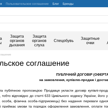
ия
Пользовательское соглашение
Блог
Бренды
Защита
Защита
а
Защитные
органов
органов
Спецобувь
ы
очки
дыхания
слуха
глашение
льское соглашение
ПУБЛІЧНИЙ ДОГОВІР (ОФЕРТА
на замовлення, купівлю-продаж і доста
та публічною пропозицією Продавця укласти договір купівлі-про
, тобто відповідно до статті 633 Цивільного кодексу України, його 
а особа, фізична особа-підприємець) без надання переваги одн
і приймає умови та порядок оформлення замовлення, оплати товар