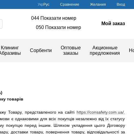
Сравнение
Укр
Рус
Желания
Вход
044 Показати номер
Мой заказ
050 Показати номер
Клининг
Оптовые
Акционные
Сорбенти
Н
Абразивы
заказы
предложения
)
вку товарів
дажу Товару, представленого на сайті
https://consafety.com.ua/.
умови є однаковими для всіх покупців незалежно від їх статусу
ому покупцю перед іншим. Шляхом укладення цього Договору
у, доставки товару, повернення товару, відповідальності за