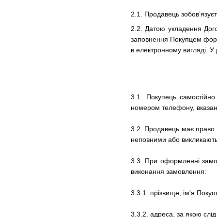
2.1. Продавець зобов’язує
2.2. Датою укладення Дог
заповнення Покупцем форм
в електронному вигляді. У
3.1. Покупець самостійн
номером телефону, вказани
3.2. Продавець має право 
неповними або викликають 
3.3.
При оформленні замо
виконання замовлення:
3.3.1.
прізвище, ім'я Покуп
3.3.2.
адреса, за якою слі