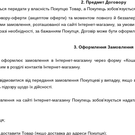
2.
Предмет Договору
ться передати у власність Покупцю Товар, а Покупець зобов’язуєтьс
овору-оферти (акцептом оферти) та моментом повного й беззапе
и замовлення, розташованої на сайті Інтернет-магазину, за умов
 разі необхідності, за бажанням Покупця, Договір може бути оформ
3.
Оформлення Замовлення
о оформлює замовлення в Інтернет-магазину через форму «Ко
м в розділі контактів Інтернет-магазину.
відмовитися від передання замовлення Покупцеві у випадку, якщо 
підозру щодо їх дійсності.
влення на сайті
Інтернет-магазину
Покупець зобов'язується нада
ця;
д доставити Товар (якщо доставка до адреси Покупця);