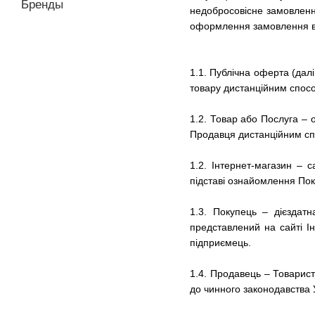
Бренды
недобросовісне замовлення
оформлення замовлення в 
1.1.
Публічна оферта (далі
товару дистанційним способ
1.2. Товар або Послуга – 
Продавця дистанційним с
1.2. Інтернет-магазин –
підставі ознайомлення По
1.3. Покупець – дієздат
представлений на сайті Ін
підприємець.
1.4. Продавець – Товарист
до чинного законодавства У