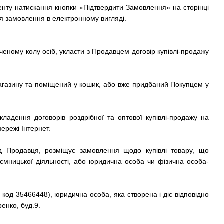
енту натискання кнопки «Підтвердити Замовлення» на сторінці
я замовлення в електронному вигляді.
еному колу осіб, укласти з Продавцем договір купівлі-продажу
-магазину та поміщений у кошик, або вже придбаний Покупцем у
ладення договорів роздрібної та оптової купівлі-продажу на
ережі Інтернет.
ід Продавця, розміщує замовлення щодо купівлі товару, що
иємницької діяльності, або юридична особа чи фізична особа-
од 35466448), юридична особа, яка створена і діє відповідно
енко, буд.9.