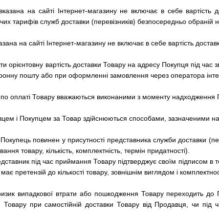
а вказана на сайті Інтернет-магазину не включає в себе вартість
чих тарифів служб доставки (перевізників) безпосередньо обраній н
казана на сайті Інтернет-магазину не включає в себе вартість доста
и орієнтовну вартість доставки Товару на адресу Покупця під час
тронну пошту або при оформленні замовлення через оператора інте
 по оплаті Товару вважаються виконаними з моменту надходження П
цем і Покупцем за Товар здійснюються способами, зазначеними на
Покупець повинен у присутності представника служби доставки (пере
ння товару, кількість, комплектність, термін придатності).
дставник під час приймання Товару підтверджує своїм підписом в т
 має претензій до кількості товару, зовнішнім виглядом і комплектнос
 ризик випадкової втрати або пошкодження Товару переходить до
и Товару при самостійній доставки Товару від Продавця, чи під 