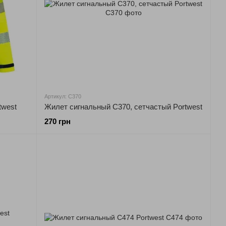
Артикул: C370
twest
Жилет сигнальный C370, сетчастый Portwest
270 грн