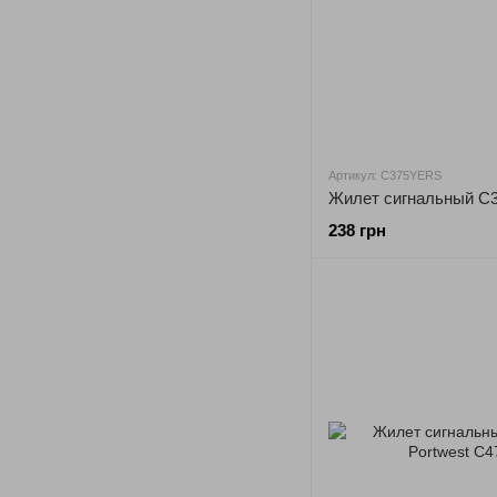
Артикул: C375YERS
Жилет сигнальный C3
238 грн