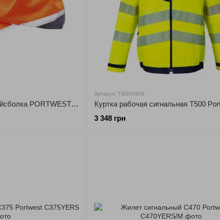
Артикул: T500YNRS
Светоотражающая бейсболка PORTWEST HB10 Hi-Vis
Куртка рабочая сигнальная T500 Por
3 348 грн