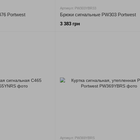
Артикул: PW303YBR33
76 Portwest
Брюки сигнальные PW303 Portwest
3 383 грн
Артикул: PW369YBRS