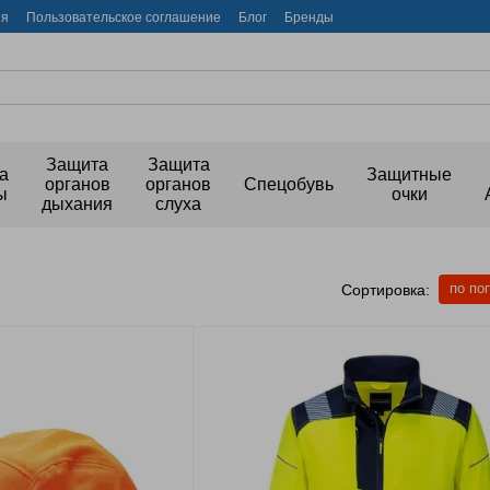
ия
Пользовательское соглашение
Блог
Бренды
Защита
Защита
а
Защитные
органов
органов
Спецобувь
ы
очки
дыхания
слуха
по по
Сортировка: