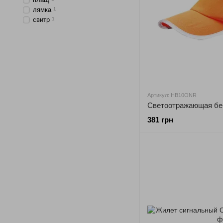
лямка
1
свитр
1
Артикул: HB10ONR
381 грн