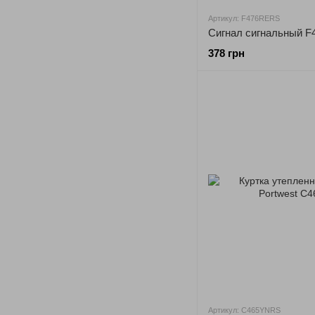
Артикул: F476RERS
Сигнал сигнальный F4
378 грн
Артикул: C465YNRS