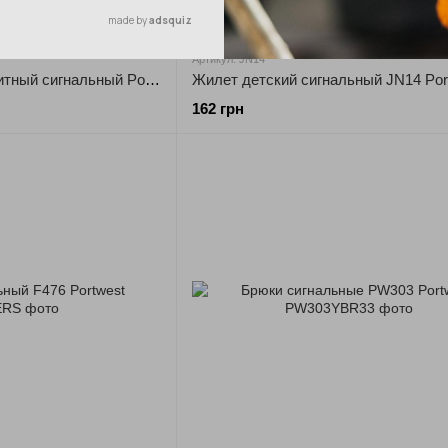
Артикул: JN14
Плащ H442 влагозащитный сигнальный Portwest
Жилет детский сигнальный JN14 Por
162 грн