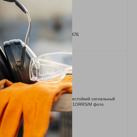
Артикул: S476
Жилет сигнальный S476
351 грн