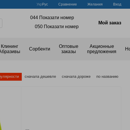
Сравнение
Укр
Рус
Желания
Вход
044 Показати номер
Мой заказ
050 Показати номер
Клининг
Оптовые
Акционные
Сорбенти
Н
Абразивы
заказы
предложения
пулярности
сначала дешевле
сначала дороже
по названию