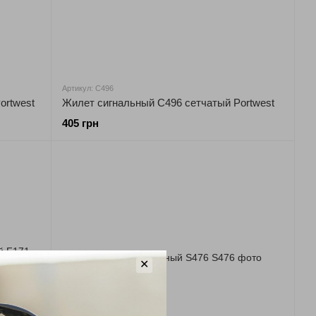
Артикул: C496
ortwest
Жилет сигнальный C496 сетчатый Portwest
405 грн
✕