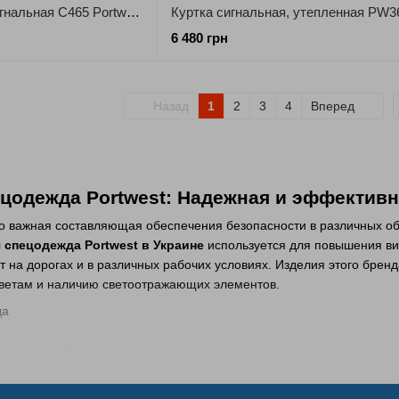
Куртка утепленная сигнальная C465 Portwest
6 480 грн
Назад
1
2
3
4
Вперед
цодежда Portwest: Надежная и эффектив
о важная составляющая обеспечения безопасности в различных об
 спецодежда Portwest в Украине
используется для повышения ви
ет на дорогах и в различных рабочих условиях. Изделия этого бре
цветам и наличию светоотражающих элементов.
гнальной одежды существуют
т быть разной, каждое изделие предназначено для использования 