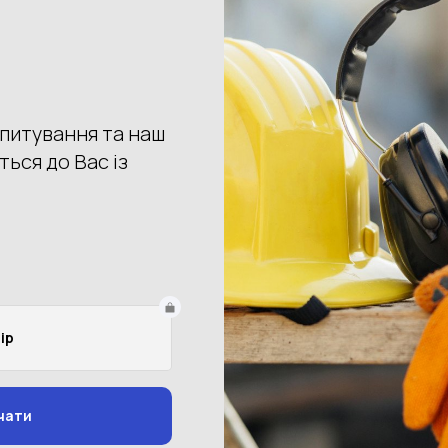
Распродажа
1
Артикул: F171
ка HV55 Portwest
Жилет сигнальный F171, сетчатый
81 грн