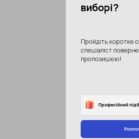
Артикул: HV55YER
Светоотражающая лям
235 грн