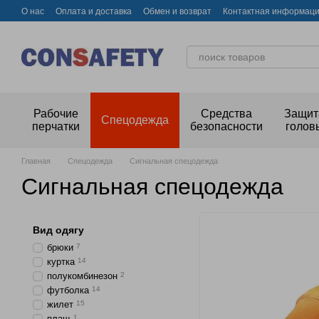
Перейти к основному контенту
О нас
Оплата и доставка
Обмен и возврат
Контактная информац
Рабочие
Средства
Защит
Спецодежда
перчатки
безопасности
голов
Главная
Спецодежда
Сигнальная спецодежда
Сигнальная спецодежда
Вид одягу
брюки
7
куртка
14
полукомбинезон
2
футболка
14
жилет
15
плащ
1