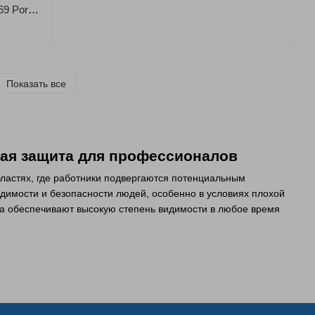
Куртка сигнальная, утепленная PW369 Portwest
Показать все
ная защита для профессионалов
ластях, где работники подвергаются потенциальным
димости и безопасности людей, особенно в условиях плохой
нда обеспечивают высокую степень видимости в любое время
в определенных обстоятельствах или сферах деятельности