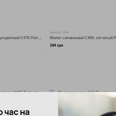
Артикул: C494
Жилет сигнальный двухцветный C476 Portwest
Жилет сигнальный C494, сетчатый P
194 грн