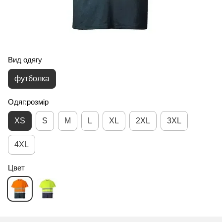
Вид одягу
футболка
Одяг:розмір
XS
S
M
L
XL
2XL
3XL
4XL
Цвет