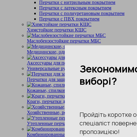
Перчатки с нитрильным покрытием
Перчатки с латексным покрытием
Перчатки с полиуретановым покрытием
Перчатки с ПВХ покрытием
Химстойкие перчатки КЩС
Маслобензостойкие перчатки МБС
Медицинские, одноразовые перчатки
Аксессуары для перчаток
Универсальные рукавички
Перчатки для защиты рук от порезов (антиразрезны
Кожаные, спилковые перчатки
Краги, перчатки для сварщиков
Хозяйственные, резиновые перчатки
Утепленные перчатки
Комбинированные перчатки