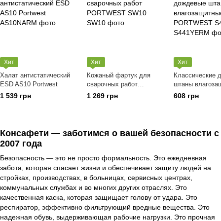
Хит
Хит
Хит
Халат антистатический
Кожаный фартук для
Классические 
ESD AS10 Portwest
сварочных работ
штаны влагоза
PORTWEST SW10
PORTWEST S4
1 539 грн
1 269 грн
608 грн
Консафети — заботимся о вашей безопасности с
2007 года
Безопасность — это не просто формальность. Это ежедневная
забота, которая спасает жизни и обеспечивает защиту людей на
стройках, производствах, в больницах, сервисных центрах,
коммунальных службах и во многих других отраслях. Это
качественная каска, которая защищает голову от удара. Это
респиратор, эффективно фильтрующий вредные вещества. Это
надежная обувь, выдерживающая рабочие нагрузки. Это прочная