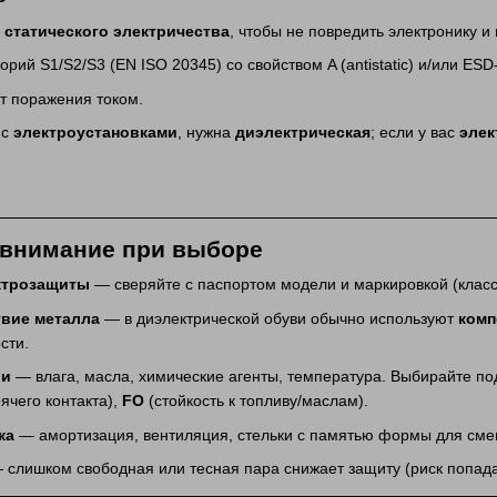
 статического электричества
, чтобы не повредить электронику и 
орий S1/S2/S3 (EN ISO 20345) со свойством A (antistatic) и/или ES
т поражения током.
 с
электроустановками
, нужна
диэлектрическая
; если у вас
элек
 внимание при выборе
ектрозащиты
— сверяйте с паспортом модели и маркировкой (класс
твие металла
— в диэлектрической обуви обычно используют
комп
сти.
ии
— влага, масла, химические агенты, температура. Выбирайте п
ячего контакта),
FO
(стойкость к топливу/маслам).
ка
— амортизация, вентиляция, стельки с памятью формы для смен
слишком свободная или тесная пара снижает защиту (риск попадан