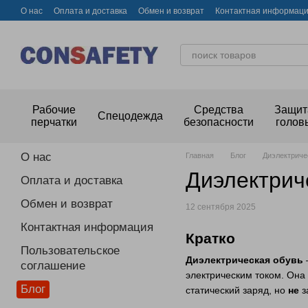
Перейти к основному контенту
О нас
Оплата и доставка
Обмен и возврат
Контактная информац
Рабочие
Средства
Защит
Спецодежда
перчатки
безопасности
голов
О нас
Главная
Блог
Диэлектричес
Диэлектриче
Оплата и доставка
Обмен и возврат
12 сентября 2025
Контактная информация
Кратко
Пользовательское
Диэлектрическая обувь
соглашение
электрическим током. Она 
Блог
статический заряд, но
не
з