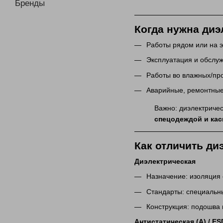
Бренды
Когда нужна диэ
Работы рядом или на 
Эксплуатация и обслуж
Работы во влажных/пр
Аварийные, ремонтные
Важно: диэлектриче
спецодеждой и кас
Как отличить ди
Диэлектрическая
Назначение: изоляция о
Стандарты: специальн
Конструкция: подошва 
Антистатическая (A) / ES