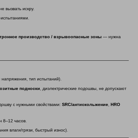
не вызвать искру.
D‑испытаниями.
тронное производство / взрывоопасные зоны
— нужна
 напряжения, тип испытаний).
озитные подноски
, диэлектрические подошвы, не допускают
одошву с нужными свойствами:
SRC/антискольжение
,
HRO
 8–12 часов.
ия влаги/грязи, быстрый износ).