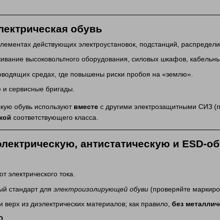
лектрическая обувь
элементах действующих электроустановок, подстанций, распредел
ивание высоковольтного оборудования, силовых шкафов, кабельны
оводящих средах, где повышены риски пробоя на «землю».
 и сервисные бригады.
скую обувь используют
вместе
с другими электрозащитными СИЗ (пер
кой
соответствующего класса.
электрическую, антистатическую и ESD‑о
т электрического тока.
ый стандарт для
электроизолирующей обуви
(проверяйте маркиро
и верх из диэлектрических материалов; как правило,
без металлич
D