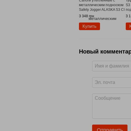
Сапоги утепленные с
Туф
металлическим подноском
S3
Safety Jogger ALASKA S3 CI
под
SRC
3 348 грн
3 1
Купить
Новый коммента
Отправить