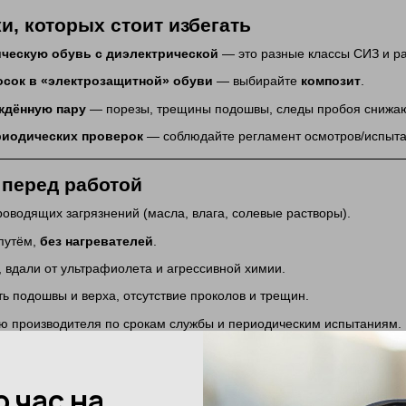
, которых стоит избегать
ическую обувь с диэлектрической
— это разные классы СИЗ и ра
сок в «электрозащитной» обуви
— выбирайте
композит
.
ждённую пару
— порезы, трещины подошвы, следы пробоя снижаю
риодических проверок
— соблюдайте регламент осмотров/испытан
 перед работой
роводящих загрязнений (масла, влага, солевые растворы).
путём,
без нагревателей
.
, вдали от ультрафиолета и агрессивной химии.
ь подошвы и верха, отсутствие проколов и трещин.
ю производителя по срокам службы и периодическим испытаниям.
ии в Consafety
ий выбор
спецобуви
(включая антискользящие, утеплённые, тактич