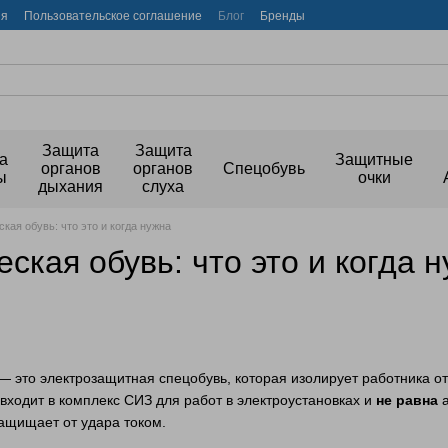
ия
Пользовательское соглашение
Блог
Бренды
Защита
Защита
а
Защитные
органов
органов
Спецобувь
ы
очки
дыхания
слуха
кая обувь: что это и когда нужна
ская обувь: что это и когда 
— это электрозащитная спецобувь, которая изолирует работника о
входит в комплекс СИЗ для работ в электроустановках и
не равна
а
ащищает от удара током.