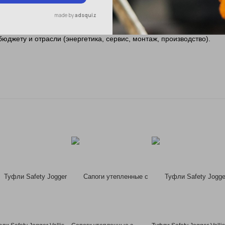
ектрическую обувь под ваши условия
можем подобрать
диэлектрическую спецобувь
с подтверждённой
джету и отрасли (энергетика, сервис, монтаж, производство).