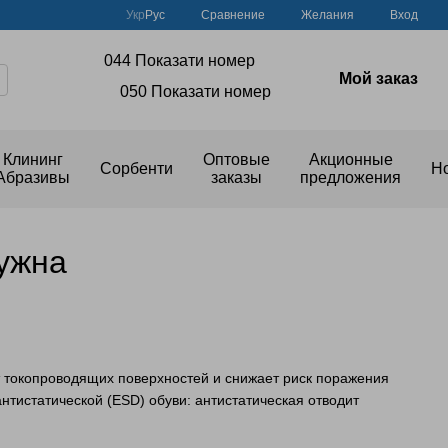
Сравнение
Укр
Рус
Желания
Вход
044 Показати номер
Мой заказ
050 Показати номер
Клининг
Оптовые
Акционные
Сорбенти
Н
Абразивы
заказы
предложения
нужна
т токопроводящих поверхностей и снижает риск поражения
нтистатической (ESD) обуви: антистатическая отводит