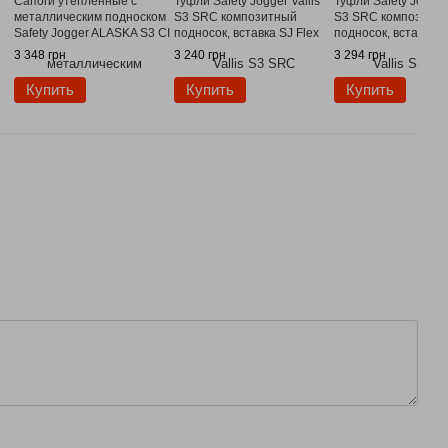
Сапоги утепленные с
Туфли Safety Jogger Vallis
Туфли Safety Jogger 
металлическим подноском
S3 SRC композитный
S3 SRC композитн
Safety Jogger ALASKA S3 CI
подносок, вставка SJ Flex
подносок, вставка S
SRC
3 348 грн
3 240 грн
3 294 грн
Купить
Купить
Купить