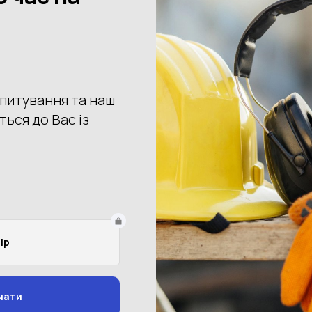
 поможем подобрать
именно диэлектрические модели
под ваши 
а и взрывоопасных зон.
скажем разницу между диэлектрической и ESD, подберём
композ
ства (SRC) и совместимость с другими СИЗ.
влажных условиях?
овку пары и соблюдайте инструкцию производителя. Вода и солевы
тическую обувь для работ с электроустановками?
ESD) предотвращает накопление заряда, но
не защищает
от пораже
сный?
елей —
композитный
, без металла.
ить перчатки и другие СИЗ?
истемы электробезопасности; обязательны электрозащитные перчат