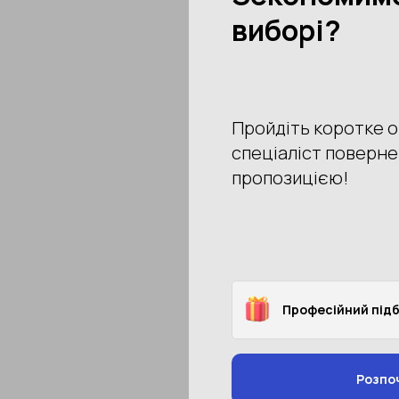
электробезопасности
мы
электронного производств
Напишите нам — под
антискользящие свой
FAQ
Можно ли работать во 
Да, но проверяйте маркир
и осматривать.
Можно ли взять антиста
Нет. Антистатическая (A/
Какой подносок безопа
Для диэлектрических мод
Нужно ли всё равно нос
Да. Обувь — лишь часть с