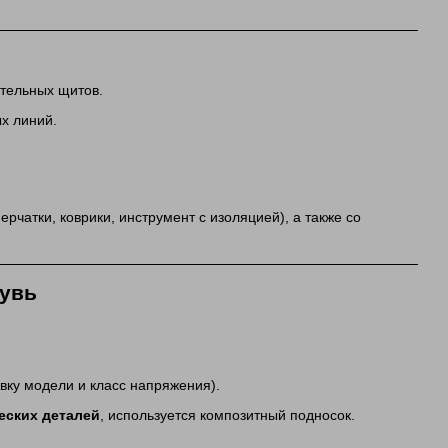
ительных щитов.
х линий.
чатки, коврики, инструмент с изоляцией), а также со
бувь
вку модели и класс напряжения).
еских деталей
, используется композитный подносок.