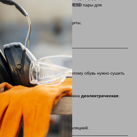
условия, а также
антистатические/ESD
пары для
итный подносок
, нужный класс защиты,
е растворы ухудшают изоляцию, поэтому обувь нужно сушить
ния током. Для электроустановок нужна
диэлектрическая
.
ки, одежда, шлем, инструмент с изоляцией.