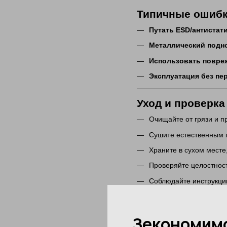
Типичные ошибки
Путать ESD/антистат
Металлический подно
Использовать повре
Эксплуатация без пе
Уход и проверка
Очищайте от грязи и п
Сушите естественным 
Храните в сухом месте
Проверяйте целостност
Соблюдайте инструкци
Смежные категор
На сайте доступен широк