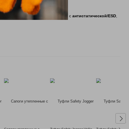
 сертификацией, объясним разницу с
антистатической/ESD
,