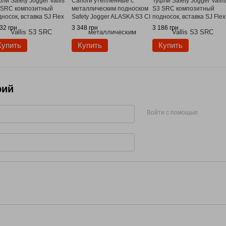
ли Safety Jogger Vallis
Сапоги утепленные с
Туфли Safety Jogger Vallis
 SRC композитный
металлическим подноском
S3 SRC композитный
носок, вставка SJ Flex
Safety Jogger ALASKA S3 CI
подносок, вставка SJ Flex
SRC
32 грн
3 348 грн
3 186 грн
Купить
Купить
Купить
рий
Войти с помощью