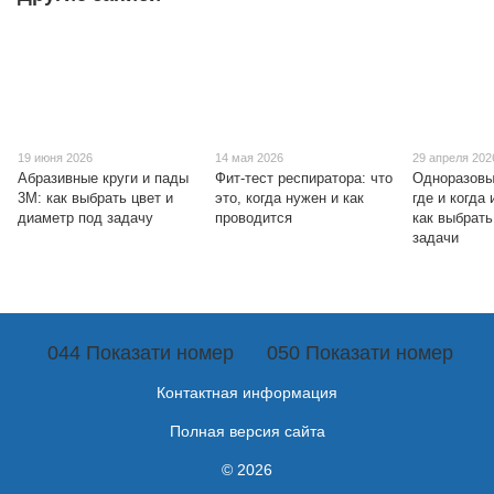
19 июня 2026
14 мая 2026
29 апреля 202
Абразивные круги и пады
Фит-тест респиратора: что
Одноразовы
3M: как выбрать цвет и
это, когда нужен и как
где и когда
диаметр под задачу
проводится
как выбрат
задачи
044 Показати номер
050 Показати номер
Контактная информация
Полная версия сайта
© 2026