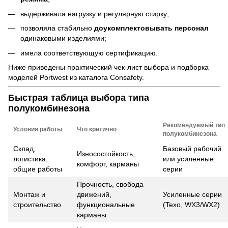
выдерживала нагрузку и регулярную стирку;
позволяла стабильно
доукомплектовывать персонал
одинаковыми изделиями;
имела соответствующую сертификацию.
Ниже приведены практический чек-лист выбора и подборка
моделей Portwest из каталога Consafety.
Быстрая таблица выбора типа
полукомбинезона
Рекомендуемый тип
Условия работы
Что критично
полукомбинезона
Склад,
Базовый рабочий
Износостойкость,
логистика,
или усиленные
комфорт, карманы
общие работы
серии
Прочность, свобода
Монтаж и
движений,
Усиленные серии
строительство
функциональные
(Texo, WX3/WX2)
карманы