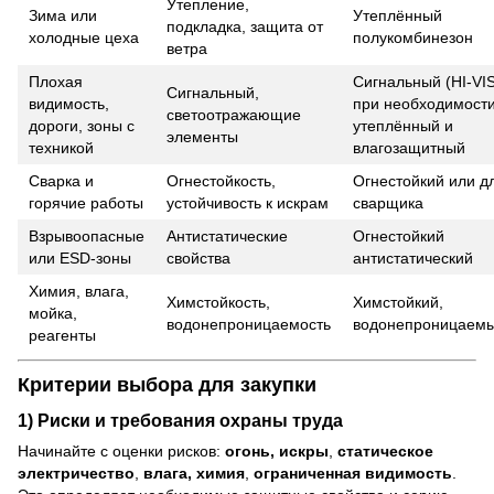
Утепление,
Зима или
Утеплённый
подкладка, защита от
холодные цеха
полукомбинезон
ветра
Плохая
Сигнальный (HI-VIS
Сигнальный,
видимость,
при необходимост
светоотражающие
дороги, зоны с
утеплённый и
элементы
техникой
влагозащитный
Сварка и
Огнестойкость,
Огнестойкий или д
горячие работы
устойчивость к искрам
сварщика
Взрывоопасные
Антистатические
Огнестойкий
или ESD-зоны
свойства
антистатический
Химия, влага,
Химстойкость,
Химстойкий,
мойка,
водонепроницаемость
водонепроницаем
реагенты
Критерии выбора для закупки
1) Риски и требования охраны труда
Начинайте с оценки рисков:
огонь, искры
,
статическое
электричество
,
влага, химия
,
ограниченная видимость
.