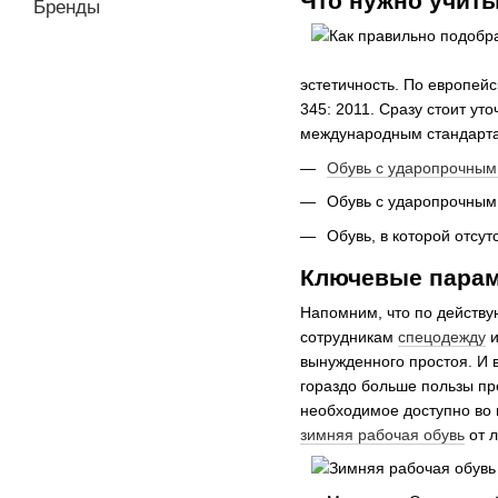
Что нужно учит
Бренды
эстетичность. По европей
345: 2011. Сразу стоит ут
международным стандарта
Обувь с ударопрочным
Обувь с ударопрочным
Обувь, в которой отсу
Ключевые пара
Напомним, что по действу
сотрудникам
спецодежду
и
вынужденного простоя. И 
гораздо больше пользы пр
необходимое доступно во
зимняя рабочая обувь
от л