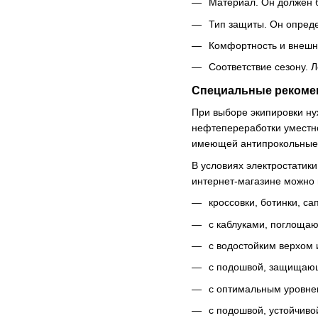
Материал. Он должен 
Тип защиты. Он опред
Комфортность и внешни
Соответствие сезону. 
Специальные рекоме
При выборе экипировки ну
нефтепереработки уместно
имеющей антипрокольные 
В условиях электростатик
интернет-магазине можно 
кроссовки, ботинки, са
с каблуками, поглоща
с водостойким верхом
с подошвой, защищающ
с оптимальным уровне
с подошвой, устойчиво