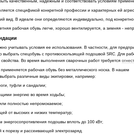
быть качественным, надежным и соответствовать условиям примен
еляется спецификой конкретной профессии и характерных ей агре
й вид. В идеале они определяются индивидуально, под конкретног
Летняя рабочая обувь легче, хорошо вентилируется, а зимняя - неп
ндации
жно учитывать условия ее использования. В частности, для предп
 выбрать спецобувь с противоскользящей подошвой SRC. Для рабо
свойства. Во время выполнения сварочных работ требуется
огнес
и применяется рабочая обувь без металлического носка. В нашем
выбрать различные виды экипировки, например:
поги, туфли и сандалии;
ющими энергию во время ходьбы;
 или полностью непромокаемое;
ей от высоких и низких температур;
м энергосопротивления подошвы вплоть до 100 кВт;
й к порезу и рассеивающей электрозаряд.