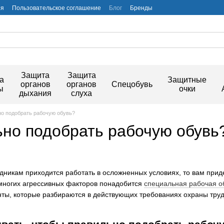
ия
Пользовательское соглашение
Блог
Бренды
Защита
Защита
а
Защитные
органов
органов
Спецобувь
ы
очки
дыхания
слуха
но подобрать рабочую обувь?
ьно подобрать рабочую обувь
дникам приходится работать в осложненных условиях, то вам при
 многих агрессивных факторов понадобится
специальная рабочая о
нты, которые разбираются в действующих требованиях охраны тру