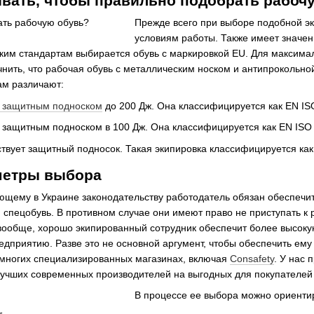
ывать, чтобы правильно подобрать рабоч
Прежде всего при выборе подобной эк
условиям работы. Также имеет значен
ским стандартам выбирается обувь с маркировкой EU. Для максима
очнить, что рабочая обувь с металлическим носком и антипрокольно
м различают:
 защитным подноском
до 200 Дж. Она классифицируется как EN IS
 защитным подноском в 100 Дж. Она классифицируется как EN ISO 
тствует защитный подносок. Такая экипировка классифицируется как
метры выбора
ющему в Украине законодательству работодатель обязан обеспечи
 спецобувь. В противном случае они имеют право не приступать к 
вообще, хорошо экипированный сотрудник обеспечит более высоку
едприятию. Разве это не основной аргумент, чтобы обеспечить ем
 многих специализированных магазинах, включая
Consafety
. У нас
учших современных производителей на выгодных для покупателей 
В процессе ее выбора можно ориенти