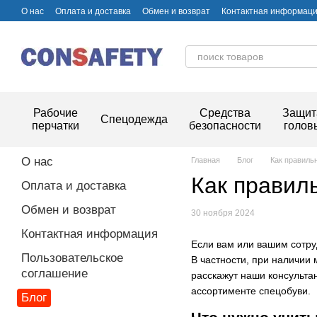
Перейти к основному контенту
О нас
Оплата и доставка
Обмен и возврат
Контактная информац
Рабочие
Средства
Защит
Спецодежда
перчатки
безопасности
голов
О нас
Главная
Блог
Как правиль
Как правил
Оплата и доставка
Обмен и возврат
30 ноября 2024
Контактная информация
Если вам или вашим сотру
Пользовательское
В частности, при наличии
соглашение
расскажут наши консульта
ассортименте спецобуви.
Блог