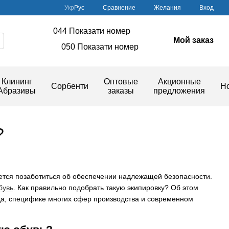
Сравнение
Укр
Рус
Желания
Вход
044 Показати номер
Мой заказ
050 Показати номер
Клининг
Оптовые
Акционные
Сорбенти
Н
Абразивы
заказы
предложения
?
дется позаботиться об обеспечении надлежащей безопасности.
бувь
. Как правильно подобрать такую экипировку? Об этом
да, специфике многих сфер производства и современном