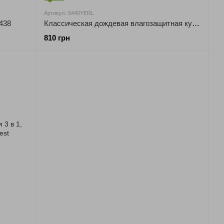
Артикул: S440YERL
438
Классическая дождевая влагозащитная куртка PORTWEST S440
810 грн