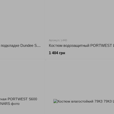
Артикул: L440
Куртка утепленная на подкладке Dundee S521 Portwest
1 404 грн