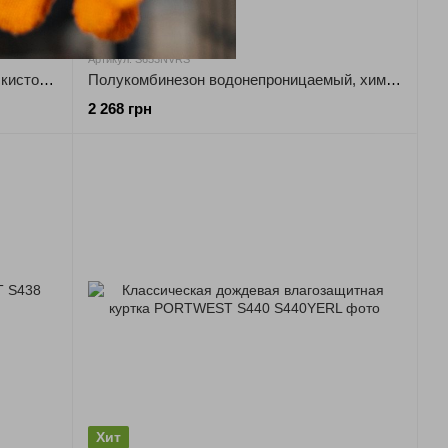
Новинка
Артикул: S653NVRS
Брюки водонепроницаемые, химическистойкие S650 Portwest
Полукомбинезон водонепроницаемый, химически стойкий S653 Portwest
2 268 грн
Хит