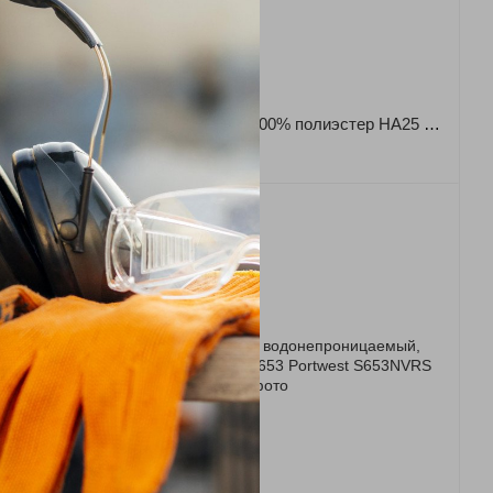
Новинка
Артикул: HA25BKRS/M
Брюки влагостойкие S451 Sealtex Classic Portwest
Кепка водостойкая, 100% полиэстер HA25 Portwest
640 грн