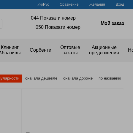
Сравнение
Укр
Рус
Желания
Вход
044 Показати номер
Мой заказ
050 Показати номер
Клининг
Оптовые
Акционные
Сорбенти
Н
Абразивы
заказы
предложения
пулярности
сначала дешевле
сначала дороже
по названию