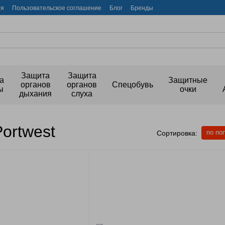
ия
Пользовательское соглашение
Блог
Бренды
Защита
Защита
а
Защитные
органов
органов
Спецобувь
ы
очки
дыхания
слуха
ortwest
по по
Сортировка: