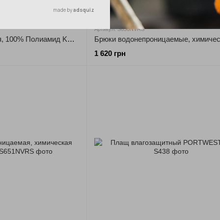
Новинка
Артикул: S650NVRS
Куртка влагозащитная, 100% Полиамид KX364 Portwest
1 620 грн