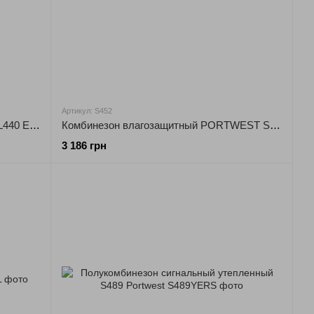
Артикул: S452
Костюм водозащитный PORTWEST L440 Essentials
Комбинезон влагозащитный PORTWEST S452 Sealtex
3 186 грн