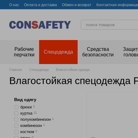
Перейти к основному контенту
О нас
Оплата и доставка
Обмен и возврат
Контактная информац
Рабочие
Средства
Защит
Спецодежда
перчатки
безопасности
голов
Главная
Спецодежда
Влагостойкая одежда
Влагостойкая спецодежда P
Вид одягу
брюки
3
куртка
11
полукомбинезон
1
комбинезон
1
костюм
2
плащ
3