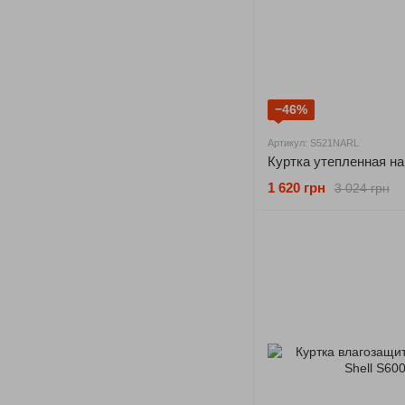
−46%
Артикул: S521NARL
1 620 грн
3 024 грн