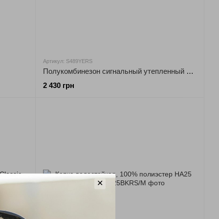
Артикул: S489YERS
Полукомбинезон сигнальный утепленный S489 Portwest
2 430 грн
✕