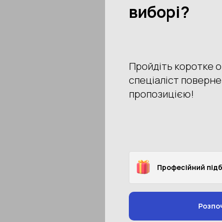
−38%
Артикул: S450
Куртка влагозащитная
1 890 грн
3 038 грн