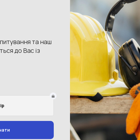
−35%
Артикул: S451OGRS
 S450 Sealtex Portwest
1 134 грн
1 755 грн