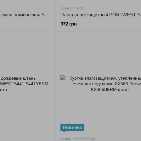
Артикул: S438
Куртка водонепроницаемая, химическая S651 Portwest
Плащ влагозащитный PORTWEST S
972 грн
Новинка
Артикул: KX366BKRM