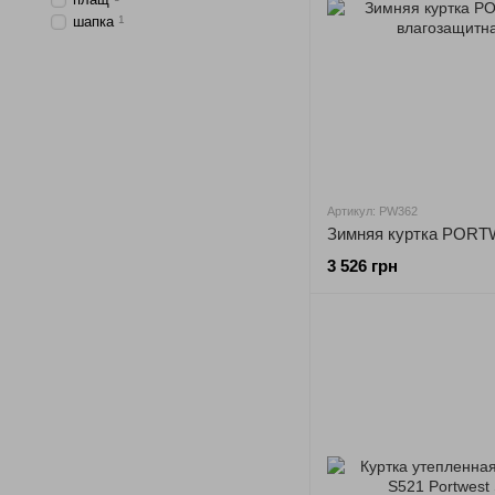
шапка
1
Артикул: PW362
3 526 грн