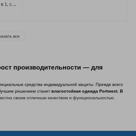
Куртка влагозащитная, утепленная 3 в 1, съемная подкладка KX366 Portwest
казать все
 рост производительности — для
пециальные средства индивидуальной защиты. Прежде всего
. Лучшим решением станет
влагостойкая одежда Portwest. В
вестна своим отличным качеством и функциональностью.
ение для работы при повышенной