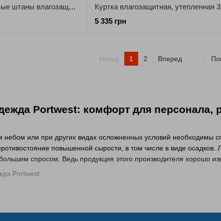
Классические дождевые штаны влагозащитные PORTWEST S441
5 335 грн
Назад
1
2
Вперед
По
дежда Portwest: комфорт для персонала,
м небом или при других видах осложненных условий необходимы с
противостояние повышенной сырости, в том числе в виде осадков
большим спросом. Ведь продукция этого производителя хорошо из
ойкая одежда Portwest — идеальное реш