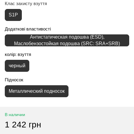
Клас захисту взуття
S1P
Додаткові властивості
Антистатическая подошва (ESD),
Маслобензостойкая подошва (SRC: SRA+SRB)
колір: взуття
черный
Підносок
Металлический подносок
В наличии
1 242 грн