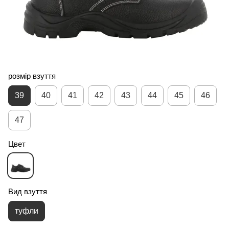
розмір взуття
39
40
41
42
43
44
45
46
47
Цвет
Вид взуття
туфли