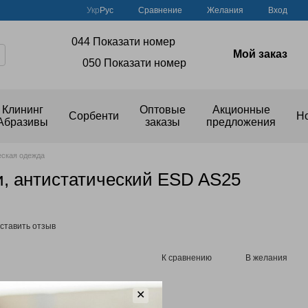
Сравнение
Укр
Рус
Желания
Вход
044 Показати номер
Мой заказ
050 Показати номер
Клининг
Оптовые
Акционные
Сорбенти
Н
Абразивы
заказы
предложения
еская одежда
и, антистатический ESD AS25
ставить отзыв
К сравнению
В желания
тельной скидки
✕