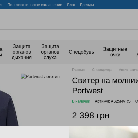
ия
Пользовательское соглашение
Блог
Бренды
Защита
Защита
а
Защитные
органов
органов
Спецобувь
ы
очки
дыхания
слуха
Главная
Спецодежда
Антистатич
Свитер на молни
Portwest
В наличии
Артикул: AS25NVRS
О
2 398 грн
Войти
для отображения накопи
%