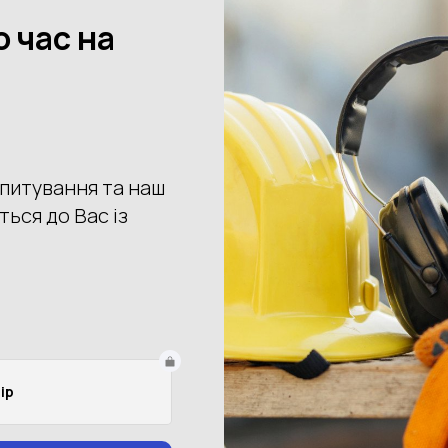
Вид одягу
свитр
Одяг:розмір
S
M
L
XL
2XL
Выберите цвет
Купить
Доставка
Оплата
Пове