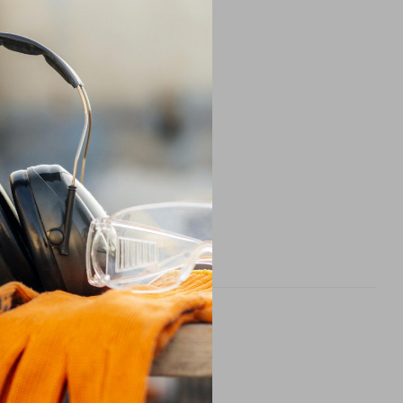
3XL
рнення