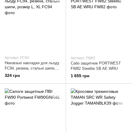
Артикул: FC94
Артикул: FW82
Нековзькі накладки для льоду
Сабо защитное PORTWEST
FC94, резина, стальні шипи,
FW82 Steelite SB AE WRU
розмір L, XL
324 грн
1 655 грн