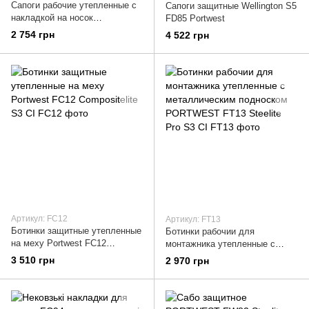
Сапоги рабочие утепленные с
Сапоги защитные Wellington S5
накладкой на носок
FD85 Portwest
PORTWEST FW29 Rigger S3 CI
2 754 грн
4 522 грн
Артикул: FC12
Артикул: FT13
Ботинки защитные утепленные
Ботинки рабочии для
на меху Portwest FC12
монтажника утепленные с
Compositelite S3 CI
металлическим подноском
3 510 грн
2 970 грн
PORTWEST FT13 Steelite Pro
S3 CI