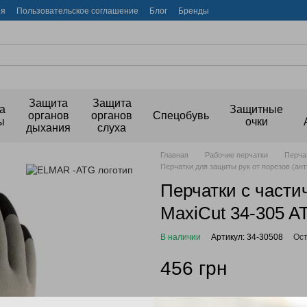
ия
Пользовательское соглашение
Блог
Бренды
Защита
Защита
а
Защитные
органов
органов
Спецобувь
ы
очки
дыхания
слуха
Главная
Рабочие перчатки
Перча
Перчатки для защиты рук от порезов (а
Перчатки с част
MaxiCut 34-305 A
В наличии
Артикул: 34-30508
Ост
456 грн
Войти
для отображения накопи
%