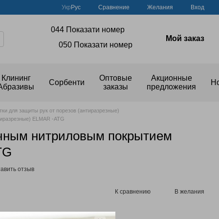
Сравнение
Укр
Рус
Желания
Вход
044 Показати номер
Мой заказ
050 Показати номер
Клининг
Оптовые
Акционные
Сорбенти
Н
Абразивы
заказы
предложения
тки для защиты рук от порезов (антиразрезные)
нтиразрезные) ELMAR -ATG
ичным нитриловым покрытием
TG
авить отзыв
К сравнению
В желания
тельной скидки