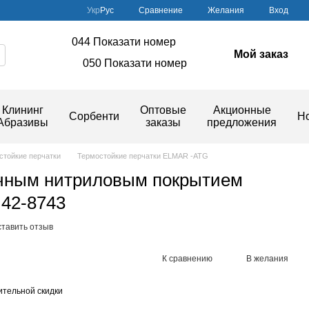
Сравнение
Укр
Рус
Желания
Вход
044 Показати номер
Мой заказ
050 Показати номер
Клининг
Оптовые
Акционные
Сорбенти
Н
Абразивы
заказы
предложения
стойкие перчатки
Термостойкие перчатки ELMAR -ATG
ичным нитриловым покрытием
 42-8743
тавить отзыв
К сравнению
В желания
тельной скидки