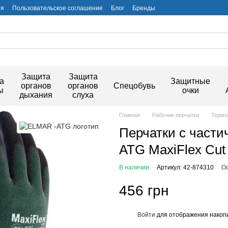
ия
Пользовательское соглашение
Блог
Бренды
Защита
Защита
а
Защитные
органов
органов
Спецобувь
ы
очки
дыхания
слуха
Главная
Рабочие перчатки
Термо
Перчатки с част
ATG MaxiFlex Cut
В наличии
Артикул: 42-874310
Ос
456 грн
Войти
для отображения накопи
%