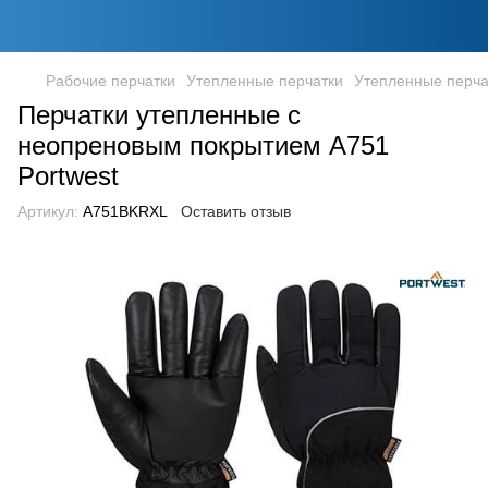
Рабочие перчатки
Утепленные перчатки
Утепленные перча
Перчатки утепленные с
неопреновым покрытием A751
Portwest
Артикул:
A751BKRXL
Оставить отзыв