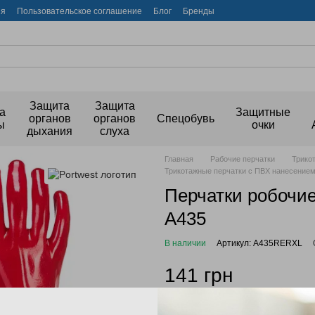
ия
Пользовательское соглашение
Блог
Бренды
Защита
Защита
а
Защитные
органов
органов
Спецобувь
ы
очки
дыхания
слуха
Главная
Рабочие перчатки
Трико
Трикотажные перчатки с ПВХ нанесением
Перчатки робоч
A435
В наличии
Артикул: A435RERXL
141 грн
Войти
для отображения накопи
%