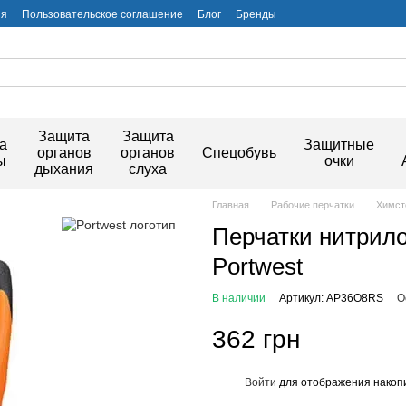
ия
Пользовательское соглашение
Блог
Бренды
Защита
Защита
а
Защитные
органов
органов
Спецобувь
ы
очки
дыхания
слуха
Главная
Рабочие перчатки
Химст
Перчатки нитрил
Portwest
В наличии
Артикул: AP36O8RS
О
362 грн
Войти
для отображения накопи
%