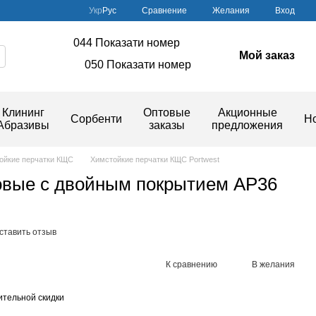
Сравнение
Укр
Рус
Желания
Вход
044 Показати номер
Мой заказ
050 Показати номер
Клининг
Оптовые
Акционные
Сорбенти
Н
Абразивы
заказы
предложения
ойкие перчатки КЩС
Химстойкие перчатки КЩС Portwest
овые с двойным покрытием AP36
ставить отзыв
К сравнению
В желания
тельной скидки