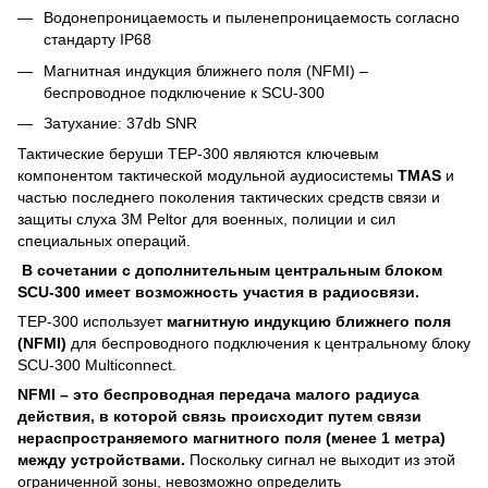
Водонепроницаемость и пыленепроницаемость согласно
стандарту IP68
Магнитная индукция ближнего поля (NFMI) –
беспроводное подключение к SCU-300
Затухание: 37db SNR
Тактические беруши TEP-300 являются ключевым
компонентом тактической модульной аудиосистемы
TMAS
и
частью последнего поколения тактических средств связи и
защиты слуха 3M Peltor для военных, полиции и сил
специальных операций.
В сочетании с дополнительным центральным блоком
SCU-300 имеет возможность участия в радиосвязи.
TEP-300 использует
магнитную индукцию ближнего поля
(NFMI)
для беспроводного подключения к центральному блоку
SCU-300 Multiconnect.
NFMI – это беспроводная передача малого радиуса
действия, в которой связь происходит путем связи
нераспространяемого магнитного поля (менее 1 метра)
между устройствами.
Поскольку сигнал не выходит из этой
ограниченной зоны, невозможно определить