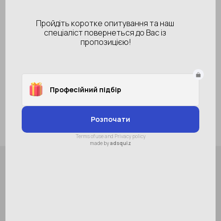
Новинка
колір лінзи
прозрачная
Колір оправи
серый
В наличии
535 грн
Купить