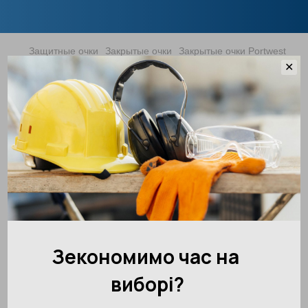
Защитные очки
Закрытые очки
Закрытые очки Portwest
✕
Очки закрытые, поликарбонатные
прозрачные KN PS67 Portwest
Артикул:
PS67CLR
Оставить отзыв