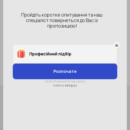
Новинка
колір лінзи
прозрачная
Колір оправи
серый
В наличии
586 грн
Купить