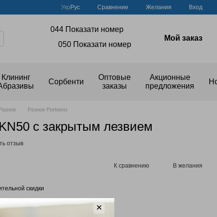
Сравнение
Укр
Рус
Желания
Вход
044 Показати номер
Мой заказ
050 Показати номер
Клининг
Оптовые
Акционные
Сорбенти
Н
Абразивы
заказы
предложения
Разное
Разное Portwest
N50 с закрытым лезвием
ть отзыв
К сравнению
В желания
тельной скидки
✕