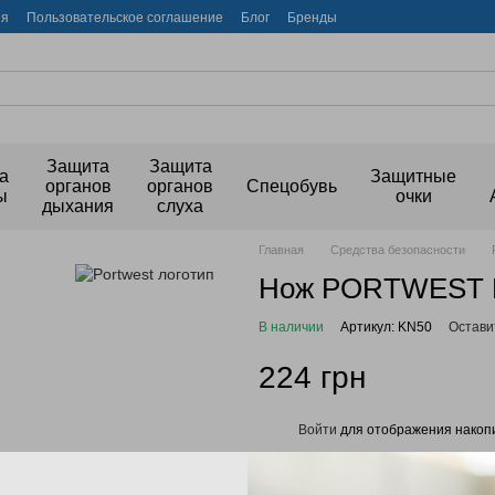
ия
Пользовательское соглашение
Блог
Бренды
Защита
Защита
а
Защитные
органов
органов
Спецобувь
ы
очки
дыхания
слуха
Главная
Средства безопасности
Нож PORTWEST K
В наличии
Артикул: KN50
Остави
224 грн
Войти
для отображения накопи
%
Выберите цвет