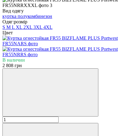
Вид одягу
куртка
полукомбинезон
Одяг:розмір
S
M
L
XL
2XL
3XL
4XL
Цвет
В наличии
2 808 грн