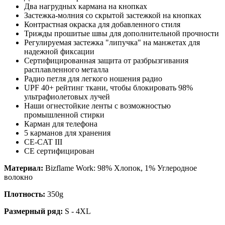
Два нагрудных кармана на кнопках
Застежка-молния со скрытой застежкой на кнопках
Контрастная окраска для добавленного стиля
Трижды прошитые швы для дополнительной прочности
Регулируемая застежка "липучка" на манжетах для
надежной фиксации
Сертифицированная защита от разбрызгивания
расплавленного металла
Радио петля для легкого ношения радио
UPF 40+ рейтинг ткани, чтобы блокировать 98%
ультрафиолетовых лучей
Наши огнестойкие ленты с возможностью
промышленной стирки
Карман для телефона
5 карманов для хранения
CE-CAT III
CE сертифицирован
Материал:
Bizflame Work: 98% Хлопок, 1% Углеродное
волокно
Плотность:
350g
Размерный ряд:
S - 4XL