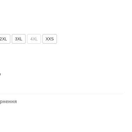
2XL
3XL
4XL
XXS
рнення