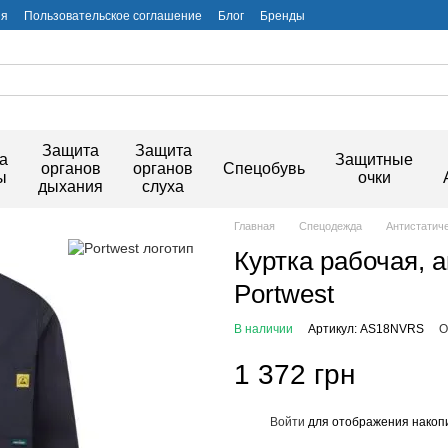
ия
Пользовательское соглашение
Блог
Бренды
Защита
Защита
а
Защитные
органов
органов
Спецобувь
ы
очки
дыхания
слуха
Главная
Спецодежда
Антистатич
Куртка рабочая, 
Portwest
В наличии
Артикул: AS18NVRS
О
1 372 грн
Войти
для отображения накопи
%