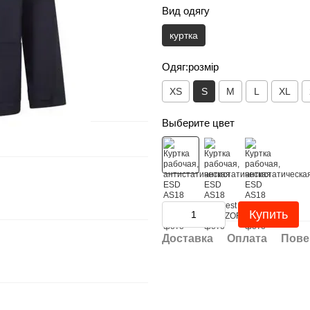
Вид одягу
куртка
Одяг:розмір
XS
S
M
L
XL
Выберите цвет
Купить
Доставка
Оплата
Пове