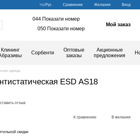
Сравнение
Укр
Рус
Желания
Вход
044 Показати номер
Мой заказ
050 Показати номер
Клининг
Оптовые
Акционные
Сорбенти
Н
Абразивы
заказы
предложения
еская одежда
антистатическая ESD AS18
ставить отзыв
К сравнению
В желания
тельной скидки