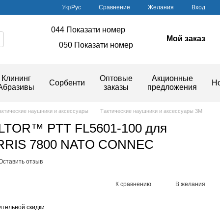
Сравнение
Укр
Рус
Желания
Вход
044 Показати номер
Мой заказ
050 Показати номер
Клининг
Оптовые
Акционные
Сорбенти
Н
Абразивы
заказы
предложения
актические наушники и аксессуары
Тактические наушники и аксессуары 3M
LTOR™ PTT FL5601-100 для
RRIS 7800 NATO CONNEC
Оставить отзыв
К сравнению
В желания
тельной скидки