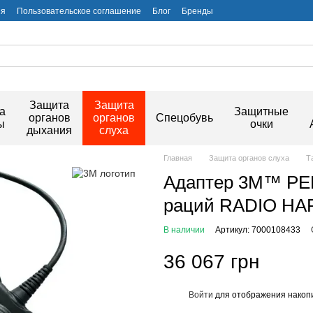
ия
Пользовательское соглашение
Блог
Бренды
Защита
Защита
а
Защитные
органов
органов
Спецобувь
ы
очки
дыхания
слуха
Главная
Защита органов слуха
Т
Адаптер 3M™ PE
раций RADIO HA
В наличии
Артикул: 7000108433
36 067 грн
Войти
для отображения накопи
%