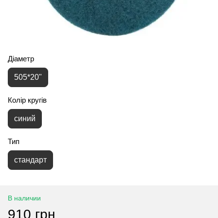
Діаметр
505*20"
Колір кругів
синий
Тип
стандарт
В наличии
910 грн