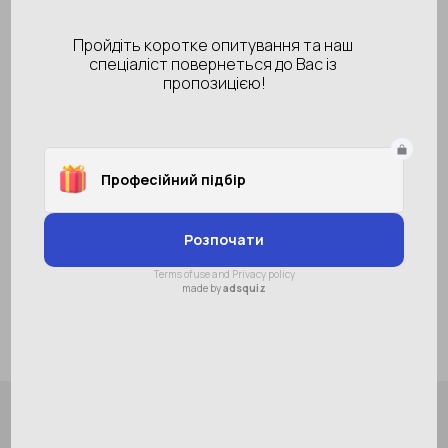
Діаметр
432*17"
Колір кругів
синий
Тип
стандарт
В наличии
786 грн