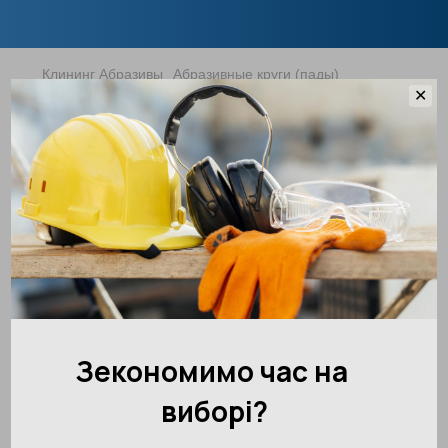
Клининг Абразивы
Абразивные круги (пады)
✕
Абразивный Пад (круг) 432мм/17"
синий стандарт 3M 5300
Артикул:
7000000674
Оставить отзыв